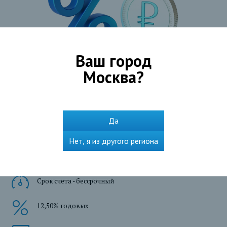
Ваш город
Москва
?
Банковский (текущий) счет с возможностью снятия
Да
и пополнения, а также с возможностью начисления
процентов на сумму фактического остатка
Нет, я из другого региона
денежных средств.
Срок счета - бессрочный
12,50% годовых