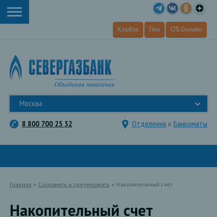
Кэшбэк
Пин
СГБ Онлайн
Москва
8 800 700 25 52
Отделения
и
Банкоматы
Главная
»
Сохранить и преумножить
»
Накопительный счет
Накопительный счет