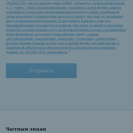
«БАНК СГБ», место нахождения 160001, г.Вологда, ул.Благовещенская,
д. 3, далее - Банк) на использование указанного в веб-форме номера
телефона в целях консультирования меня посредством телефонной
связи по вопросу размещения средств во вклад, на срок до окончания
предоставления консультации. Я уведомлен Банком о том, что
указанный номер используется Банком для связи со мной в указанных
целях без использования средств автоматизации и после состоявшейся
консультации не подлежит дальнейшему сбору, записи,
систематизации, накоплению, хранению, уточнению, извлечению,
использованию Банком и передаче в любой форме третьим лицам. С
Политикой обработки и обеспечения безопасности персональных
данных АО «БАНК СГБ» ознакомлен.
*
Частным лицам