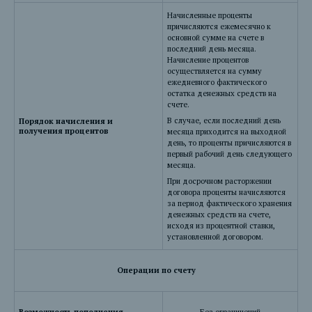
Начисленные проценты
причисляются ежемесячно к
основной сумме на счете в
последний день месяца.
Начисление процентов
осуществляется на сумму
ежедневного фактического
остатка денежных средств на
счете.
В случае, если последний день
Порядок начисления и
получения процентов
месяца приходится на выходной
день, то проценты причисляются в
первый рабочий день следующего
месяца.
При досрочном расторжении
договора проценты начисляются
за период фактического хранения
денежных средств на счете,
исходя из процентной ставки,
установленной договором.
Операции по счету