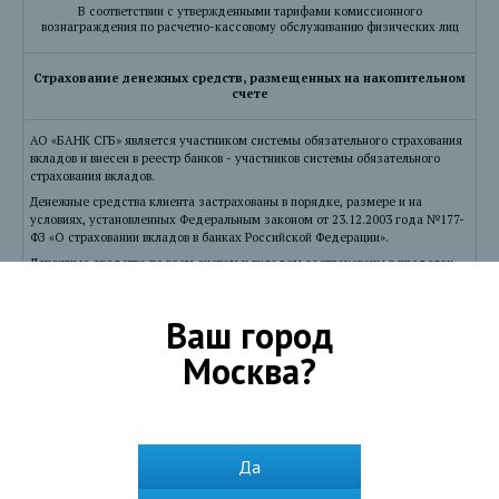
В соответствии с утвержденными тарифами комиссионного
вознаграждения по расчетно-кассовому обслуживанию физических лиц
Страхование денежных средств, размещенных на накопительном
счете
АО «БАНК СГБ» является участником системы обязательного страхования
вкладов и внесен в реестр банков - участников системы обязательного
страхования вкладов.
Денежные средства клиента застрахованы в порядке, размере и на
условиях, установленных Федеральным законом от 23.12.2003 года №177-
ФЗ «О страховании вкладов в банках Российской Федерации».
Денежные средства по всем счетам и вкладам застрахованы в пределах
1,4 млн.рублей (либо в пределах эквивалентной суммы в иностранной
валюте на день наступления страхового случая).
Ваш город
Подробнее о страховании вкладов
Москва
?
Документы
Да