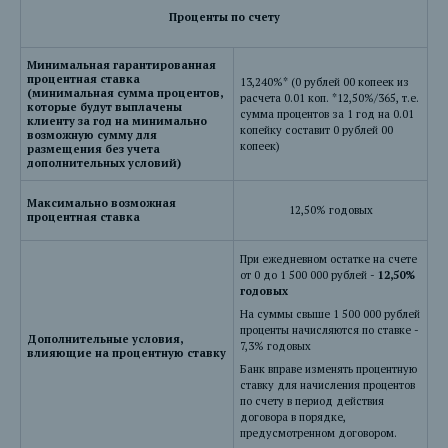
Проценты по счету
Минимальная гарантированная
процентная ставка
13,240%* (0 рублей 00 копеек из
(минимальная сумма процентов,
расчета 0.01 коп. *12,50%/365, т.е.
которые будут выплачены
сумма процентов за 1 год на 0.01
клиенту за год на минимально
копейку составит 0 рублей 00
возможную сумму для
копеек)
размещения без учета
дополнительных условий)
Максимально возможная
12,50% годовых
процентная ставка
При ежедневном остатке на счете
от 0 до 1 500 000 рублей -
12,50%
годовых
На суммы свыше 1 500 000 рублей
проценты начисляются по ставке -
Дополнительные условия,
7,3% годовых
влияющие на процентную ставку
Банк вправе изменять процентную
ставку для начисления процентов
по счету в период действия
договора в порядке,
предусмотренном договором.