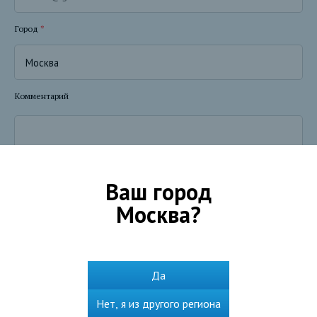
Город
*
Комментарий
Ваш город
Москва
?
Я даю согласие Банку - Акционерному обществу «СЕВЕРГАЗБАНК» (АО
Да
«БАНК СГБ», место нахождения 160001, г.Вологда, ул.Благовещенская,
д. 3, далее - Банк) на использование указанного в веб-форме номера
Нет, я из другого региона
телефона в целях консультирования меня посредством телефонной
связи по вопросу о предоставлении услуг, на срок до окончания