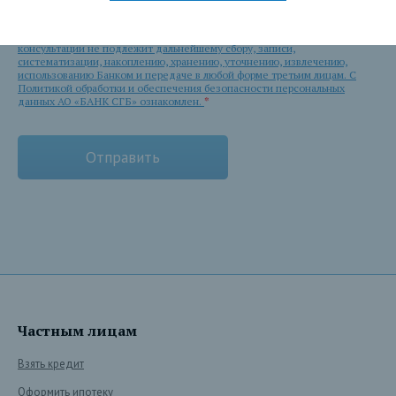
предоставления консультации. Я уведомлен Банком о том, что
указанный номер используется Банком для связи со мной в указанных
целях без использования средств автоматизации и после состоявшейся
консультации не подлежит дальнейшему сбору, записи,
систематизации, накоплению, хранению, уточнению, извлечению,
использованию Банком и передаче в любой форме третьим лицам. С
Политикой обработки и обеспечения безопасности персональных
данных АО «БАНК СГБ» ознакомлен.
*
Частным лицам
Взять кредит
Оформить ипотеку