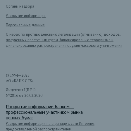
Органы надзора
Раскрытие информации
Персональные данные
О мерах по противодействию легализации (отмыванию) доходов,
полученных преступным путем, финансированию терроризма и
финансированию распространения оружия массового уничтожения
© 1994—2025
АО «БАНК СГБ»
Лицензия ЦБ РФ
№2816 от 26.03.2020
Раскрытие информации Банком —
профессиональным участником рынка
ценных бумаг
Раскрытие информации на странице в сети Интернет,
предоставляемой распространителем