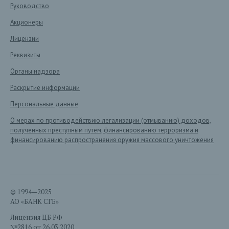
Руководство
Акционеры
Лицензии
Реквизиты
Органы надзора
Раскрытие информации
Персональные данные
О мерах по противодействию легализации (отмыванию) доходов,
полученных преступным путем, финансированию терроризма и
финансированию распространения оружия массового уничтожения
© 1994—2025
АО «БАНК СГБ»
Лицензия ЦБ РФ
№2816 от 26.03.2020