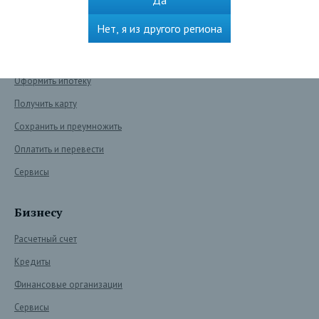
Да
Нет, я из другого региона
Частным лицам
Взять кредит
Оформить ипотеку
Получить карту
Сохранить и преумножить
Оплатить и перевести
Сервисы
Бизнесу
Расчетный счет
Кредиты
Финансовые организации
Сервисы