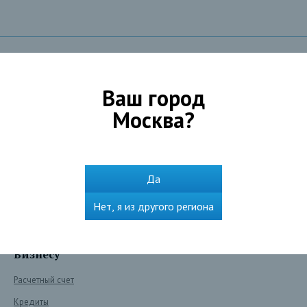
Частным лицам
Ваш город
Взять кредит
Москва
?
Оформить ипотеку
Получить карту
Сохранить и преумножить
Да
Оплатить и перевести
Нет, я из другого региона
Сервисы
Бизнесу
Расчетный счет
Кредиты