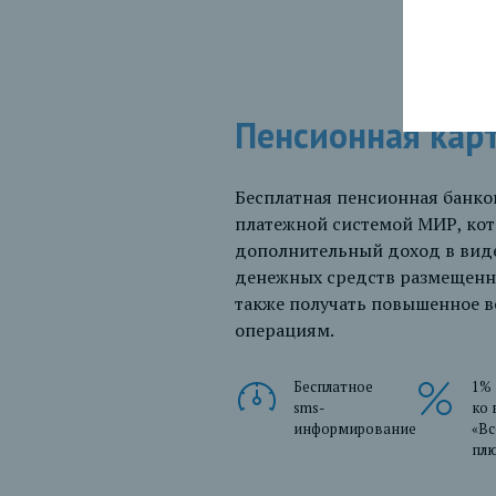
Пенсионная кар
Бесплатная пенсионная банко
платежной системой МИР, кот
дополнительный доход в виде
денежных средств размещенны
также получать повышенное 
операциям.
Бесплатное
1%
sms-
ко 
информирование
«Вс
пл