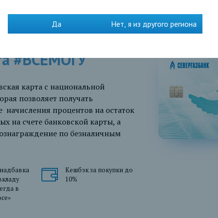
Да
Нет, я из другого региона
та #ВСЁМОГУ
вская карта с национальной
орая позволяет получать
 начисления процентов на остаток
х на счете банковской карты, а
вознаграждение по безналичным
 надбавка
Кешбэк за покупки до
вкладу
10%
егда в
юсе»