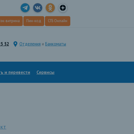
эк
-витрина
Пин
-код
СГБ Онлайн
25 52
Отделения
и
Банкоматы
ь и перевести
Сервисы
ект