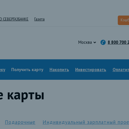
О СЕВЕРГАЗБАНКЕ
Газета
Кэшб
Москва
8 800 700 
еку
Получить карту
Накопить
Инвестировать
Оплатит
е карты
Подарочные
Индивидуальный зарплатный про