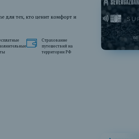
e для тех, кто ценит комфорт и
есплатные
Страхование
полнительные
путешествий на
рты
территории РФ