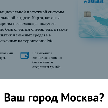
 национальной платежной системы
альной выдачи. Карта, которая
арства позволяющая получать
по безналичным операциям, а также
снятия денежных средств в
ложенных на территории РФ.
сплатный
Повышенное
пуск
вознаграждение по
безналичным
операциям до 10%
Ваш город
Москва
?