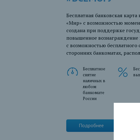
Бесплатная банковская карта
«Мир» с возможностью момент
создана при поддержке госуд
повышенное вознаграждение 
с возможностью бесплатного 
сторонних банкоматах, распо
Бесплатное
Бе
снятие
вы
наличных в
любом
банкомате
России
Подробнее