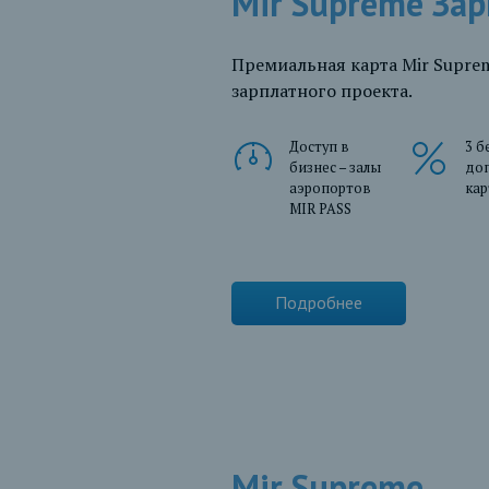
Mir Supreme За
Премиальная карта Mir Supre
зарплатного проекта.
Доступ в
3 б
бизнес – залы
до
аэропортов
ка
MIR PASS
Подробнее
Mir Supreme