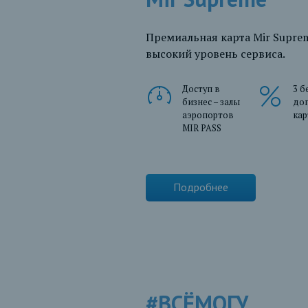
Премиальная карта Mir Suprem
высокий уровень сервиса.
Доступ в
3 б
бизнес – залы
до
аэропортов
ка
MIR PASS
Подробнее
#ВСЁМОГУ