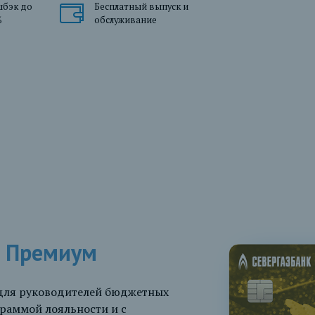
шбэк до
Бесплатный выпуск и
%
обслуживание
я Премиум
 для руководителей бюджетных
раммой лояльности и с