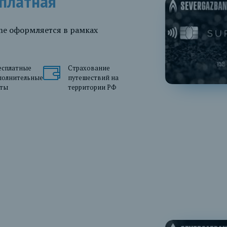
рплатная
me оформляется в рамках
есплатные
Страхование
полнительные
путешествий на
рты
территории РФ