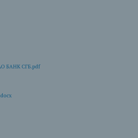
О БАНК СГБ.pdf
.docx