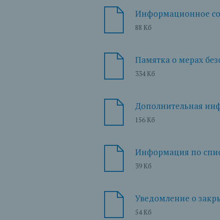
Информационное соо
88 Кб
Памятка о мерах без
334 Кб
Дополнительная инф
156 Кб
Информация по спис
39 Кб
Уведомление о закры
54 Кб