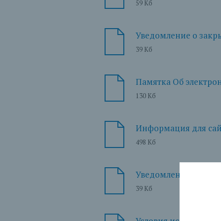
59 Кб
Уведомление о закры
39 Кб
Памятка Об электро
130 Кб
Информация для сай
498 Кб
Уведомление о растор
39 Кб
Условия использовани