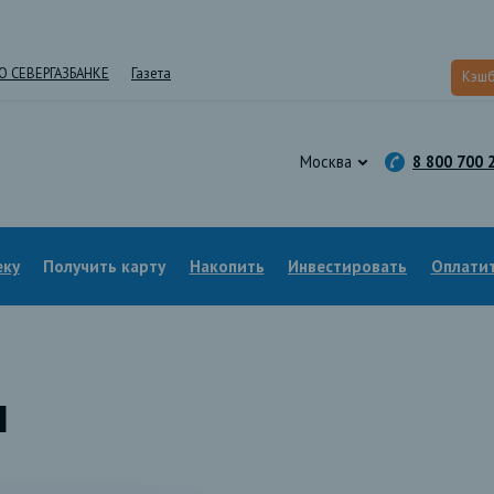
О СЕВЕРГАЗБАНКЕ
Газета
Кэшб
Москва
8 800 700 
еку
Получить карту
Накопить
Инвестировать
Оплатит
ы