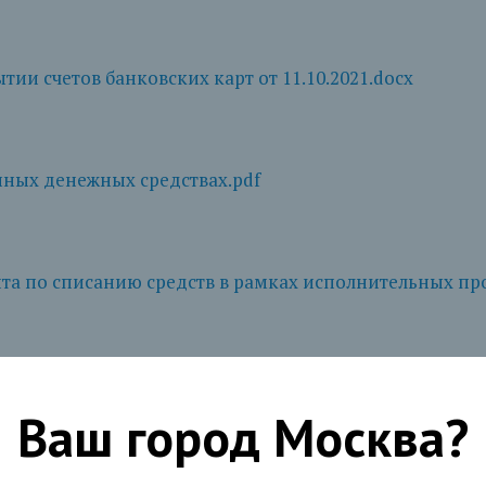
тии счетов банковских карт от 11.10.2021.docx
нных денежных средствах.pdf
та по списанию средств в рамках исполнительных про
жении договора банковского счета и закрытии счета о
Ваш город
Москва
?
я карт в сервисах бесконтактной оплаты с 24.06.2024.