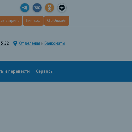
эк
-витрина
Пин
-код
СГБ Онлайн
25 52
Отделения
и
Банкоматы
ь и перевести
Сервисы