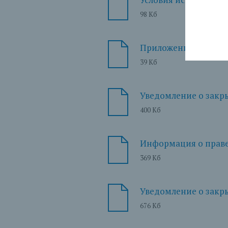
98 Кб
Приложение к приказ
39 Кб
Уведомление о закрыт
400 Кб
Информация о праве 
369 Кб
Уведомление о закрыт
676 Кб