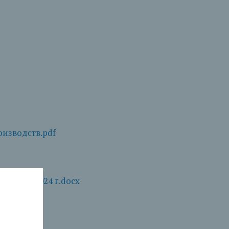
изводств.pdf
т 07.02.2024 г.docx
pdf