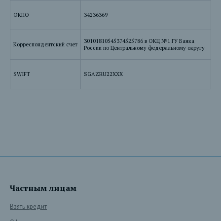
ОКПО
34236369
30101810545374525786 в ОКЦ №1 ГУ Банка
Корреспондентский счет
России по Центральному федеральному округу
SWIFT
SGAZRU22XXX
Частным лицам
Взять кредит