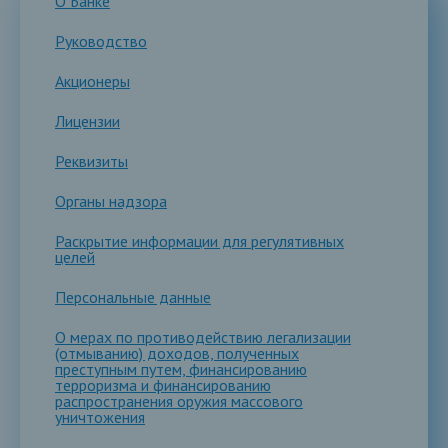
О Банке
Руководство
Акционеры
Лицензии
Реквизиты
Органы надзора
Раскрытие информации для регулятивных
целей
Персональные данные
О мерах по противодействию легализации
(отмыванию) доходов, полученных
преступным путем, финансированию
терроризма и финансированию
распространения оружия массового
уничтожения