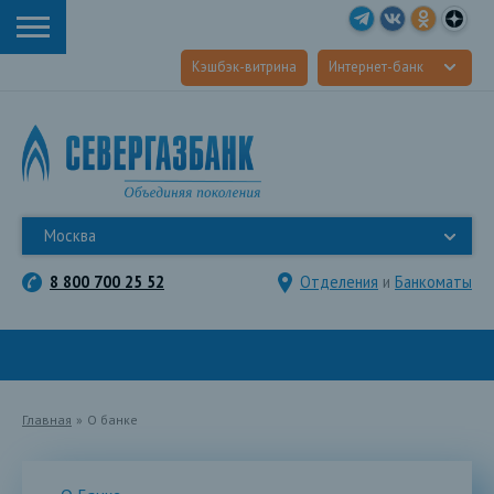
Кэшбэк-витрина
Интернет-банк
Москва
8 800 700 25 52
Отделения
и
Банкоматы
Главная
»
О банке