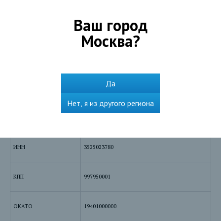
Банковские реквизиты АО «БАНК СГБ»:
Ваш город
Москва
?
Наименование
Акционерное общество «СЕВЕРГАЗБАНК»
Да
Юридический адрес
160001, г. Вологда, ул. Благовещенская, д.3
Нет, я из другого региона
БИК
044525786
ИНН
3525023780
КПП
997950001
ОКАТО
19401000000