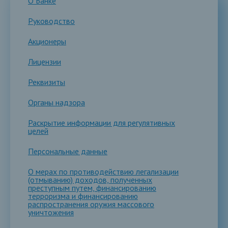
О Банке
Руководство
Акционеры
Лицензии
Реквизиты
Органы надзора
Раскрытие информации для регулятивных
целей
Персональные данные
О мерах по противодействию легализации
(отмыванию) доходов, полученных
преступным путем, финансированию
терроризма и финансированию
распространения оружия массового
уничтожения