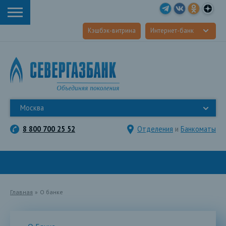
Кэшбэк-витрина
Интернет-банк
Москва
8 800 700 25 52
Отделения
и
Банкоматы
Главная
»
О банке