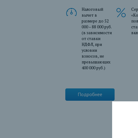
Налоговый
Се
вычет в
«Ко
размере до 52
по
000 – 88 000 руб.
ста
(в зависимости
вкл
от ставки
НДФЛ, при
условии
взносов, не
превышающих
400 000 руб.)
Подробнее