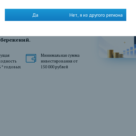
той»
Да
Нет, я из другого региона
ий в рублях РФ с защитой от
сбережений.
дущая
Минимальная сумма
ходность
инвестирования от
 * годовых
150 000 рублей