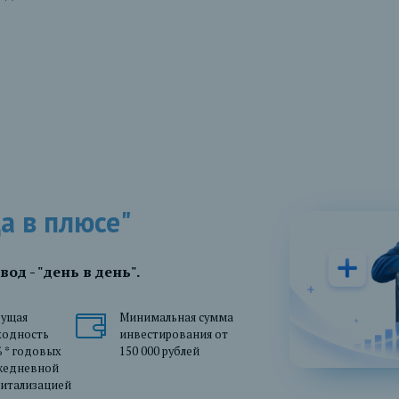
а в плюсе"
д - "день в день".
дущая
Минимальная сумма
ходность
инвестирования от
 * годовых
150 000 рублей
ежедневной
питализацией