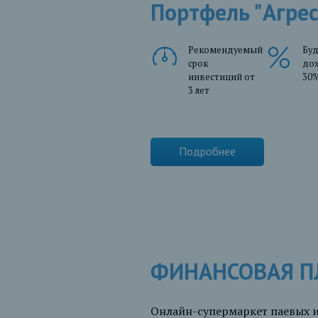
Портфель "Агре
Рекомендуемый
Бу
срок
до
инвестиций от
30
3 лет
Подробнее
ФИНАНСОВАЯ 
Онлайн-супермаркет паевых 