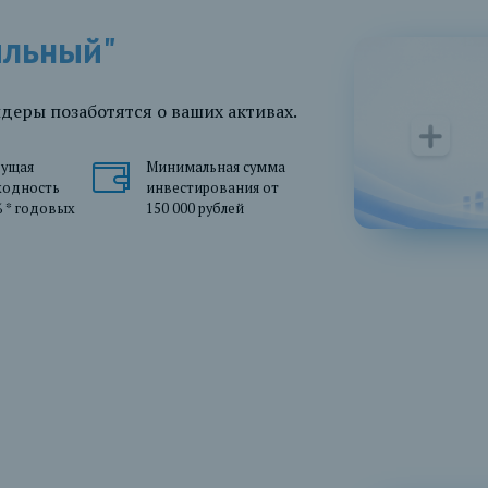
ильный"
еры позаботятся о ваших активах.
дущая
Минимальная сумма
ходность
инвестирования от
 * годовых
150 000 рублей