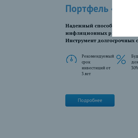
Портфель «Золо
Надежный способ инвестиц
инфляционных рисков.
Инструмент долгосрочных 
Рекомендуемый
Бу
срок
до
инвестиций от
30%
3 лет
Подробнее