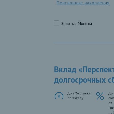
Пенсионные накопления
Золотые Монеты
Вклад «Перспек
долгосрочных с
До 27% ставка
До 
по вкладу
со
от
гос
по