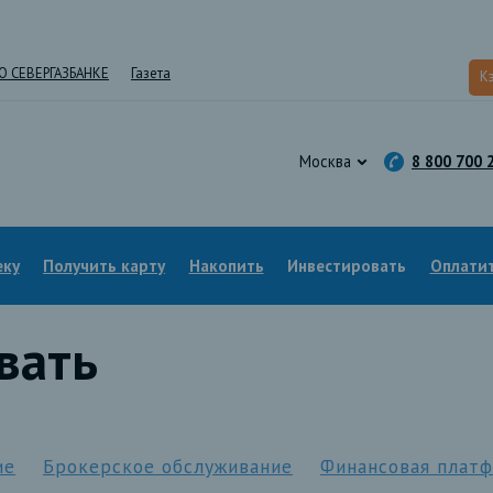
О СЕВЕРГАЗБАНКЕ
Газета
К
Москва
8 800 700 
еку
Получить карту
Накопить
Инвестировать
Оплатит
вать
ие
Брокерское обслуживание
Финансовая плат