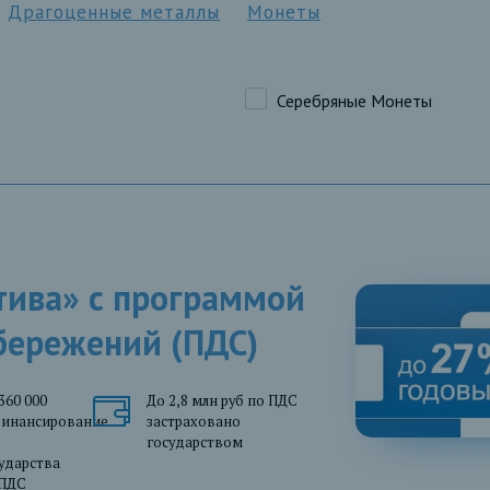
Драгоценные металлы
Монеты
Серебряные Монеты
тива» с программой
бережений (ПДС)
360 000
До 2,8 млн руб по ПДС
финансирование
застраховано
государством
ударства
 ПДС