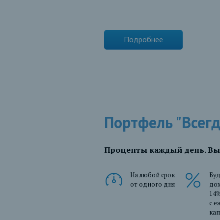
Подробнее
Портфель "Всегд
Проценты каждый день. Выво
На любой срок
Бу
от одного дня
до
14%
с 
ка