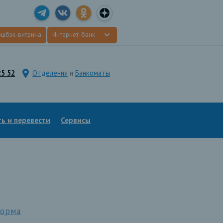
эшбэк-витрина
Интернет-банк
25 52
Отделения
и
Банкоматы
ь и перевести
Сервисы
форма