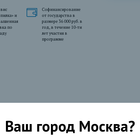
рвис
Софинансирование
пилка» и
от государства в
вышенная
размере 36 000 руб. в
вка по
год, в течение 10-ти
аду
лет участия в
программе
Ваш город
Москва
?