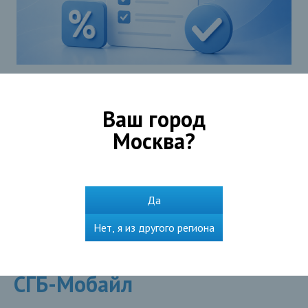
Ваш город
Москва
?
Подробнее
Да
Нет, я из другого региона
Мобильное приложение
СГБ-Мобайл