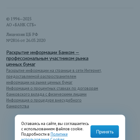
© 1994—2025
АО «БАНК СГБ»
Лицензия ЦБ РФ
№2816 от 26.03.2020
Раскрытие информации Банком —
профессиональным участником рынка
ценных бумаг
Раскрытие информации на странице в сети Интернет,
предоставляемой распространителем
информации на рынке ценных бумаг
Информация о процентных ставках по договорам
банковского вклада с физическими лицами
Информация о процедуре внесудебного
банкротства
Оставаясь на сайте, вы соглашаетесь
с использованием файлов cookie.
Принять
Подробности в
Политике
использования Cookies