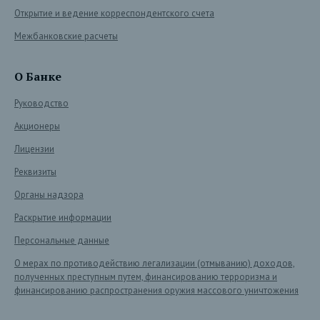
Открытие и ведение корреспондентского счета
Межбанковские расчеты
О Банке
Руководство
Акционеры
Лицензии
Реквизиты
Органы надзора
Раскрытие информации
Персональные данные
О мерах по противодействию легализации (отмыванию) доходов,
полученных преступным путем, финансированию терроризма и
финансированию распространения оружия массового уничтожения