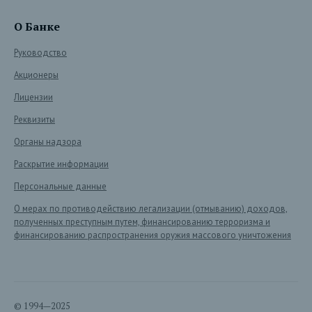
О Банке
Руководство
Акционеры
Лицензии
Реквизиты
Органы надзора
Раскрытие информации
Персональные данные
О мерах по противодействию легализации (отмыванию) доходов,
полученных преступным путем, финансированию терроризма и
финансированию распространения оружия массового уничтожения
© 1994—2025