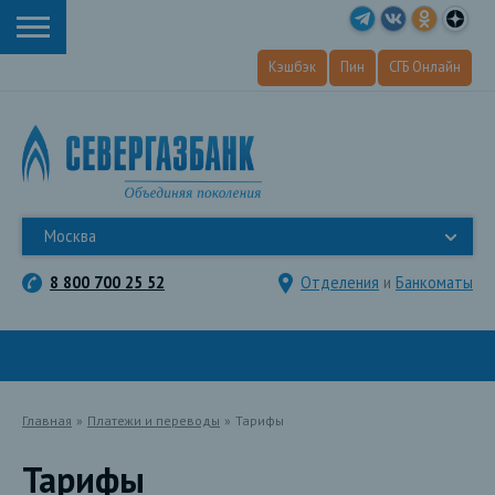
Кэшбэк
Пин
СГБ Онлайн
Москва
8 800 700 25 52
Отделения
и
Банкоматы
Главная
»
Платежи и переводы
»
Тарифы
Тарифы