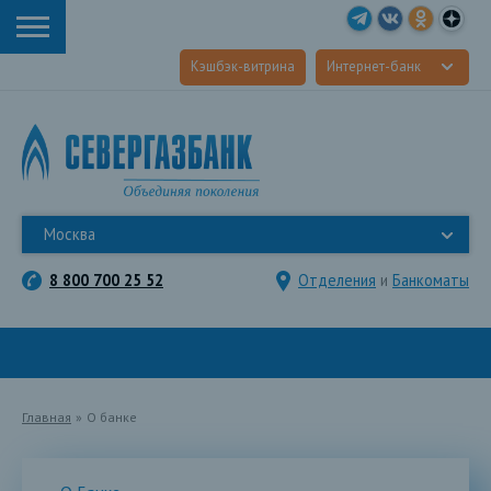
Кэшбэк-витрина
Интернет-банк
Москва
8 800 700 25 52
Отделения
и
Банкоматы
Главная
»
О банке