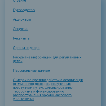
О Банке
Руководство
Акционеры
Лицензии
Реквизиты
Органы надзора
Раскрытие информации для регулятивных
целей
Персональные данные
О мерах по противодействию легализации
(отмыванию) доходов, полученных
преступным путем, финансированию
терроризма и финансированию
распространения оружия массового
уничтожения