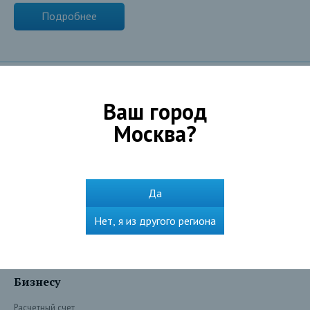
Подробнее
Ваш город
Частным лицам
Москва
?
Взять кредит
Оформить ипотеку
Получить карту
Да
Сохранить и преумножить
Нет, я из другого региона
Оплатить и перевести
Сервисы
Бизнесу
Расчетный счет