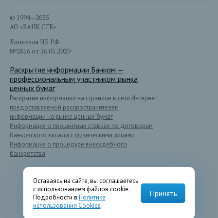
© 1994—2025
АО «БАНК СГБ»
Лицензия ЦБ РФ
№2816 от 26.03.2020
Раскрытие информации Банком —
профессиональным участником рынка
ценных бумаг
Раскрытие информации на странице в сети Интернет,
предоставляемой распространителем
информации на рынке ценных бумаг
Информация о процентных ставках по договорам
банковского вклада с физическими лицами
Информация о процедуре внесудебного
банкротства
Оставаясь на сайте, вы соглашаетесь
с использованием файлов cookie.
Принять
Подробности в
Политике
использования Cookies