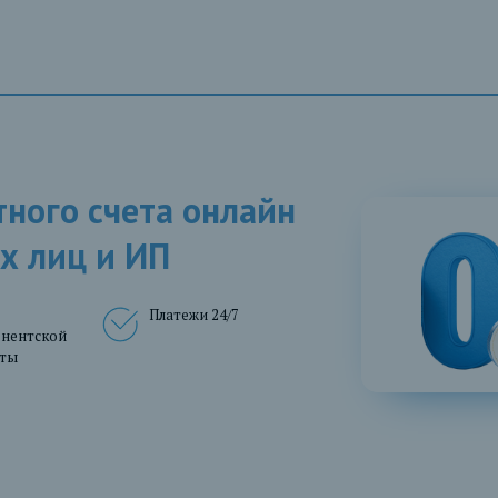
ного счета онлайн
х лиц и ИП
Платежи 24/7
онентской
аты