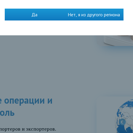
тро и
Максимально
Да
Нет, я из другого региона
чественно
надежно и удобно
 операции и
оль
ортеров и экспортеров.