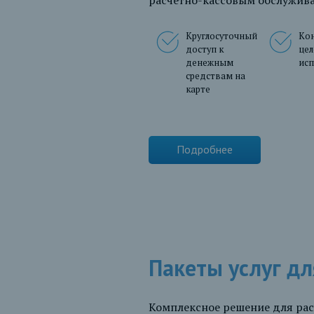
расчетно-кассовым обслужива
Круглосуточный
Ко
доступ к
цел
денежным
исп
средствам на
карте
Подробнее
Пакеты услуг дл
Комплексное решение для рас