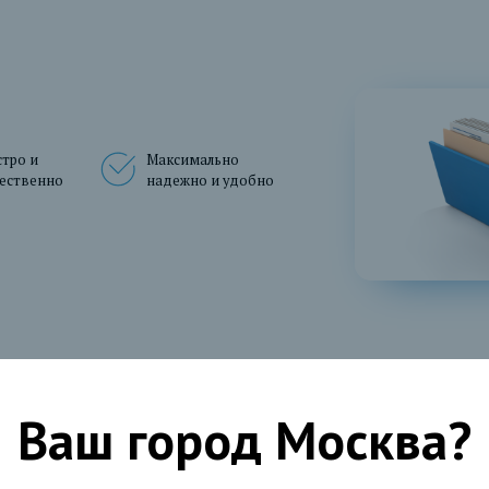
тро и
Максимально
чественно
надежно и удобно
Ваш город
Москва
?