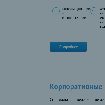
Консультирование
От
и
ве
сопровождение
сче
ин
ва
Подробнее
Корпоративные 
Специальное предложение дл