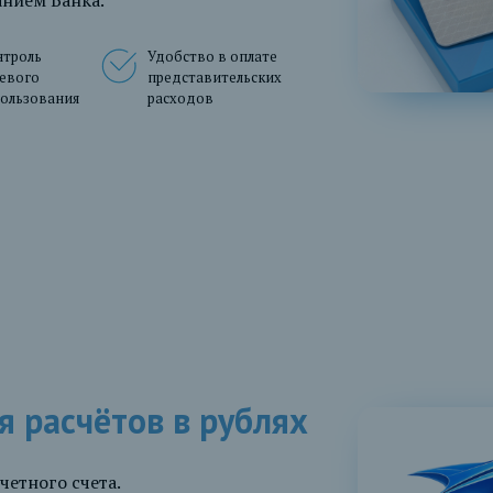
нием Банка.
нтроль
Удобство в оплате
евого
представительских
ользования
расходов
я расчётов в рублях
четного счета.