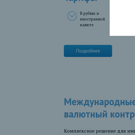
В рублях и
Быс
иностранной
ка
валюте
Подробнее
Международные
валютный контр
Комплексное решение для имп