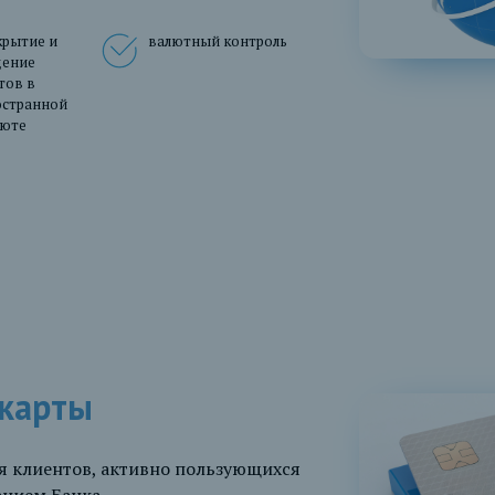
крытие и
валютный контроль
дение
тов в
остранной
люте
карты
я клиентов, активно пользующихся