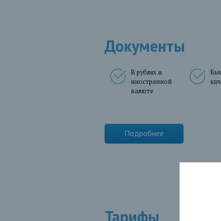
Документы
В рублях и
Быс
иностранной
ка
валюте
Подробнее
Тарифы