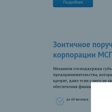
Подробнее
Зонтичное пору
корпорации МС
Механизм господдержки субъе
предпринимательства, котор
кредит, даже если у него не х
обеспечения финансирования
до 60 месяцев
до 
руб