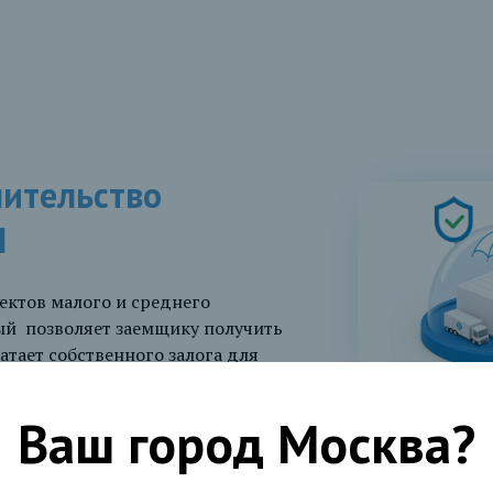
чительство
П
ктов малого и среднего
ый позволяет заемщику получить
ватает собственного залога для
.
Ваш город
Москва
?
20 млн.
до 50% от суммы
лей
основного долга
поручительство