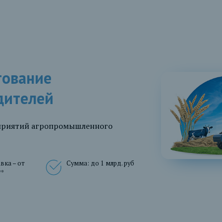
тование
дителей
дприятий агропромышленного
вка – от
Сумма: до 1 млрд. руб
**