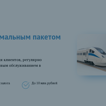
имальным пакетом
я клиентов, регулярно
овым обслуживанием в
 залога
До 10 млн. рублей