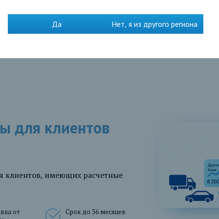
Корпорации МСП
Да
Нет, я из другого региона
ы для клиентов
я клиентов, имеющих расчетные
вка от
Срок до 36 месяцев