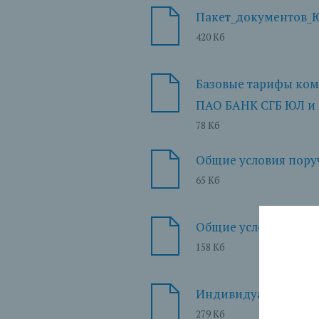
Пакет_документов_
420 Кб
Базовые тарифы ком
ПАО БАНК СГБ ЮЛ и 
78 Кб
Общие условия пору
65 Кб
Общие условия догов
158 Кб
Индивидуальные усло
279 Кб