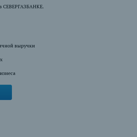
 в СЕВЕРГАЗБАНКЕ.
сячной выручки
х
изнеса