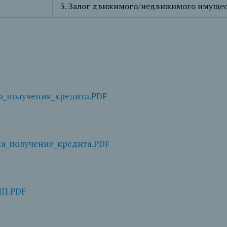
3. Залог движимого/недвижимого имущес
а_получения_кредита.PDF
а_получение_кредита.PDF
ИП.PDF