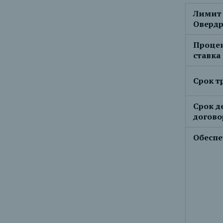
Лимит
Оверд
Проце
ставка
Срок т
Срок д
догово
Обеспе