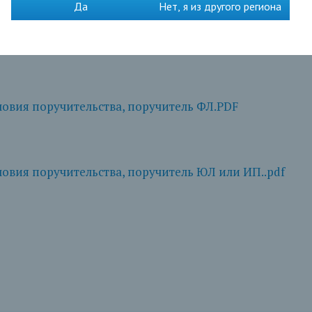
Да
Нет, я из другого региона
вия договора залога (залогодатель ЮЛ)..pdf
овия поручительства, поручитель ФЛ.PDF
вия поручительства, поручитель ЮЛ или ИП..pdf