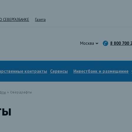
О СЕВЕРГАЗБАНКЕ
Газета
Москва
8 800 700 
арственные контракты
Сервисы
Инвестбанк и размещение
фты
»
Овердрафты
ты