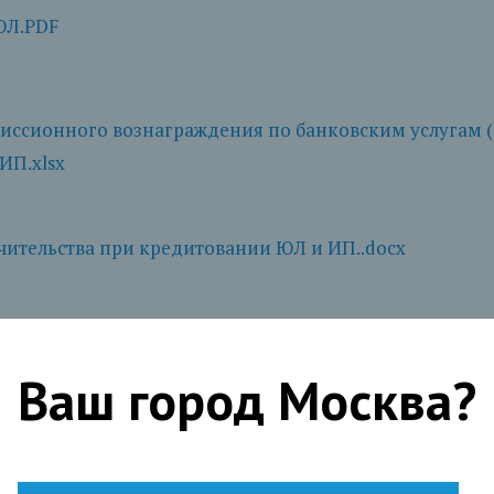
ЮЛ.PDF
иссионного вознаграждения по банковским услугам 
ИП.xlsx
чительства при кредитовании ЮЛ и ИП..docx
ора залога имущества при кредитовании юр. лиц и ИП
Ваш город
Москва
?
вия договора залога (залогодатель ФЛ)..pdf