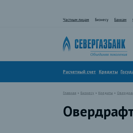
Частным лицам
Бизнесу
Банкам
Расчетный счет
Кредиты
Госуд
Главная
»
Бизнесу
»
Кредиты
»
Овердра
Овердраф