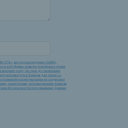
К СГБ», место нахождения 160001,
ого в веб-форме номера телефона в целях
авлении услуг, на срок до окончания
мер используется Банком для связи со
 состоявшейся консультации не подлежит
ению, извлечению, использованию Банком
чения безопасности персональных данных