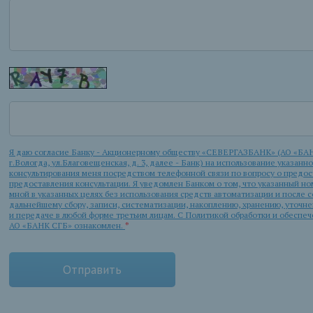
Я даю согласие Банку - Акционерному обществу «СЕВЕРГАЗБАНК» (АО «БАН
г.Вологда, ул.Благовещенская, д. 3, далее - Банк) на использование указанн
консультирования меня посредством телефонной связи по вопросу о предост
предоставления консультации. Я уведомлен Банком о том, что указанный но
мной в указанных целях без использования средств автоматизации и после
дальнейшему сбору, записи, систематизации, накоплению, хранению, уточн
и передаче в любой форме третьим лицам. С Политикой обработки и обеспе
АО «БАНК СГБ» ознакомлен.
*