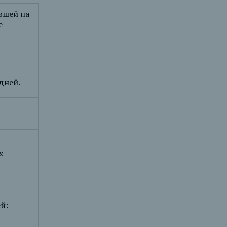
вшей на
е
дней.
х
й: