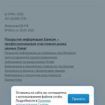
© 1994—2025
АО «БАНК СГБ»
Лицензия ЦБ РФ
№2816 от 26.03.2020
Раскрытие информации Банком —
профессиональным участником рынка
ценных бумаг
Раскрытие информации на странице в сети Интернет,
предоставляемой распространителем
информации на рынке ценных бумаг
Информация о процентных ставках по договорам
банковского вклада с физическими лицами
Информация о процедуре внесудебного
банкротства
Оставаясь на сайте, вы соглашаетесь
с использованием файлов cookie.
Принять
Подробности в
Политике
использования Cookies