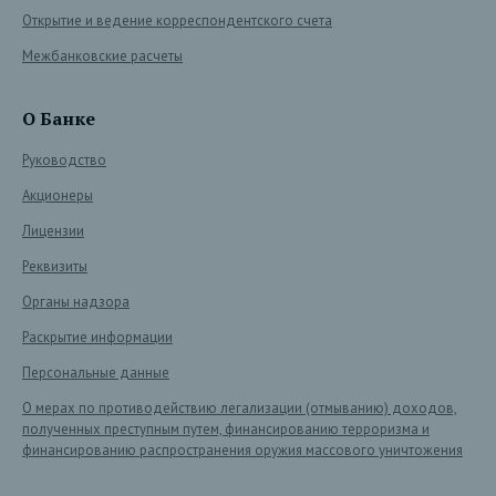
Открытие и ведение корреспондентского счета
Межбанковские расчеты
О Банке
Руководство
Акционеры
Лицензии
Реквизиты
Органы надзора
Раскрытие информации
Персональные данные
О мерах по противодействию легализации (отмыванию) доходов,
полученных преступным путем, финансированию терроризма и
финансированию распространения оружия массового уничтожения