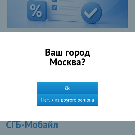
Ваш город
Москва
?
Подробнее
Да
Нет, я из другого региона
Мобильное приложение
СГБ-Мобайл