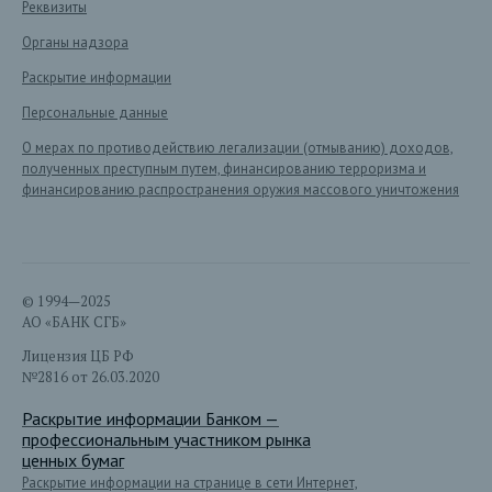
Реквизиты
Органы надзора
Раскрытие информации
Персональные данные
О мерах по противодействию легализации (отмыванию) доходов,
полученных преступным путем, финансированию терроризма и
финансированию распространения оружия массового уничтожения
© 1994—2025
АО «БАНК СГБ»
Лицензия ЦБ РФ
№2816 от 26.03.2020
Раскрытие информации Банком —
профессиональным участником рынка
ценных бумаг
Раскрытие информации на странице в сети Интернет,