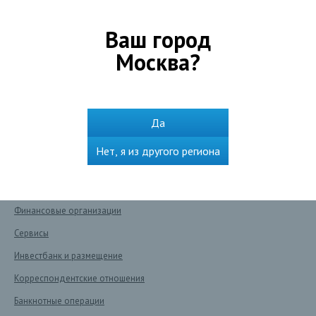
Оформить ипотеку
Ваш город
Получить карту
Москва
?
Сохранить и преумножить
Оплатить и перевести
Сервисы
Да
Бизнесу
Нет, я из другого региона
Расчетный счет
Кредиты
Финансовые организации
Сервисы
Инвестбанк и размещение
Корреспондентские отношения
Банкнотные операции