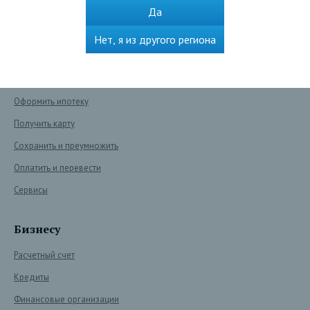
Да
Нет, я из другого региона
Частным лицам
Взять кредит
Оформить ипотеку
Получить карту
Сохранить и преумножить
Оплатить и перевести
Сервисы
Бизнесу
Расчетный счет
Кредиты
Финансовые организации