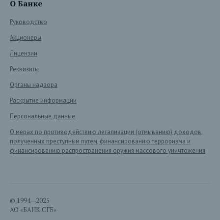
О Банке
Руководство
Акционеры
Лицензии
Реквизиты
Органы надзора
Раскрытие информации
Персональные данные
О мерах по противодействию легализации (отмыванию) доходов,
полученных преступным путем, финансированию терроризма и
финансированию распространения оружия массового уничтожения
© 1994—2025
АО «БАНК СГБ»