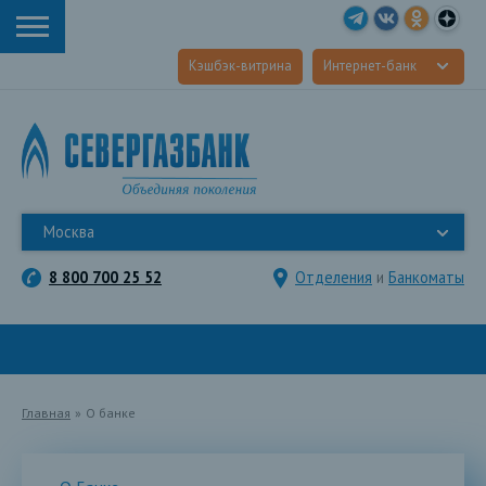
Кэшбэк-витрина
Интернет-банк
Москва
8 800 700 25 52
Отделения
и
Банкоматы
Главная
»
О банке