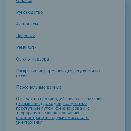
О Банке
Руководство
Акционеры
Лицензии
Реквизиты
Органы надзора
Раскрытие информации для регулятивных
целей
Персональные данные
О мерах по противодействию легализации
(отмыванию) доходов, полученных
преступным путем, финансированию
терроризма и финансированию
распространения оружия массового
уничтожения