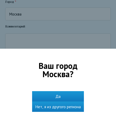
Город
*
Комментарий
Ваш город
Москва
?
Я даю согласие Банку - Акционерному обществу «СЕВЕРГАЗБАНК» (АО
«БАНК СГБ», место нахождения 160001, г.Вологда, ул.Благовещенская,
Да
д. 3, далее - Банк) на использование указанного в веб-форме номера
телефона в целях консультирования меня посредством телефонной
связи по вопросу о предоставлении услуг, на срок до окончания
Нет, я из другого региона
предоставления консультации. Я уведомлен Банком о том, что
указанный номер используется Банком для связи со мной в указанных