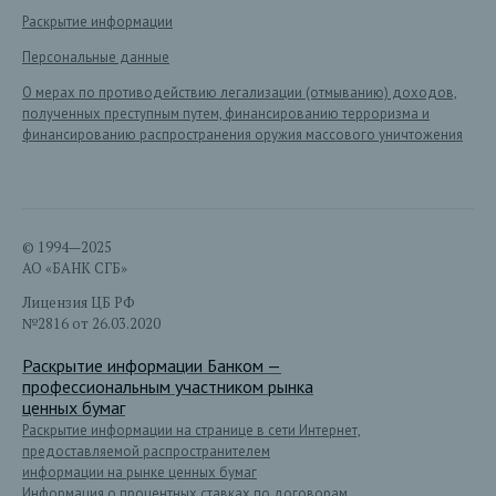
Раскрытие информации
Персональные данные
О мерах по противодействию легализации (отмыванию) доходов,
полученных преступным путем, финансированию терроризма и
финансированию распространения оружия массового уничтожения
© 1994—2025
АО «БАНК СГБ»
Лицензия ЦБ РФ
№2816 от 26.03.2020
Раскрытие информации Банком —
профессиональным участником рынка
ценных бумаг
Раскрытие информации на странице в сети Интернет,
предоставляемой распространителем
информации на рынке ценных бумаг
Информация о процентных ставках по договорам