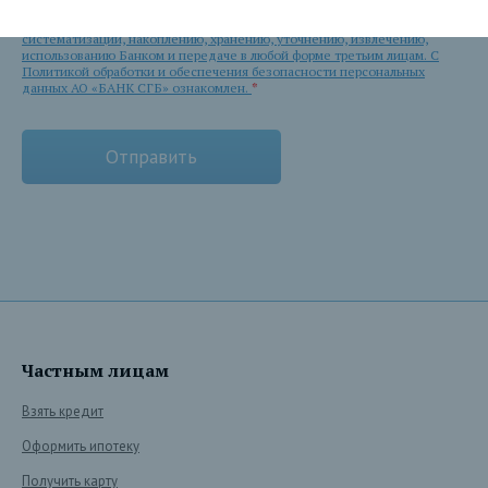
целях без использования средств автоматизации и после состоявшейся
консультации не подлежит дальнейшему сбору, записи,
систематизации, накоплению, хранению, уточнению, извлечению,
использованию Банком и передаче в любой форме третьим лицам. С
Политикой обработки и обеспечения безопасности персональных
данных АО «БАНК СГБ» ознакомлен.
*
Частным лицам
Взять кредит
Оформить ипотеку
Получить карту