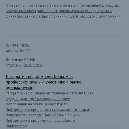
О мерах по противодействию легализации (отмыванию) доходов,
полученных преступным путем, финансированию терроризма и
финансированию распространения оружия массового уничтожения
© 1994—2025
АО «БАНК СГБ»
Лицензия ЦБ РФ
№2816 от 26.03.2020
Раскрытие информации Банком —
профессиональным участником рынка
ценных бумаг
Раскрытие информации на странице в сети Интернет,
предоставляемой распространителем
информации на рынке ценных бумаг
Информация о процентных ставках по договорам
банковского вклада с физическими лицами
Информация о процедуре внесудебного
банкротства