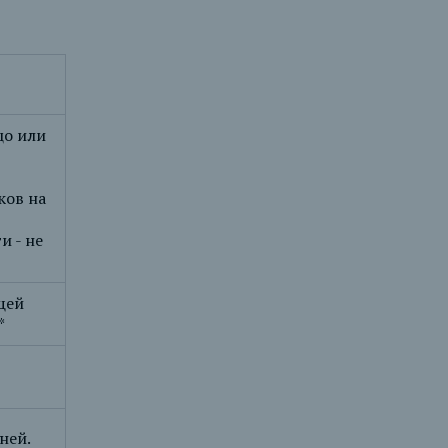
цо или
ков на
и - не
бщей
*
ней.