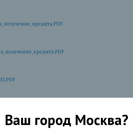
а_получения_кредита.PDF
а_получение_кредита.PDF
ИП.PDF
ЮЛ.PDF
Ваш город
Москва
?