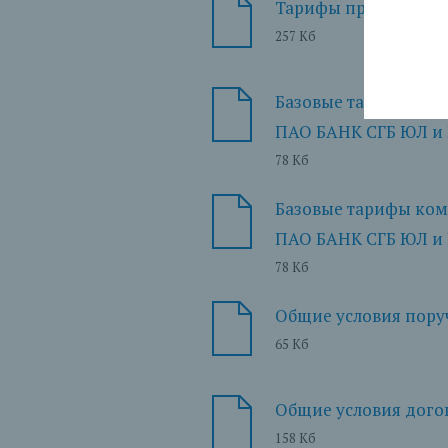
Тарифы при кредито
257 Кб
Базовые тарифы ком
ПАО БАНК СГБ ЮЛ и 
78 Кб
Базовые тарифы ком
ПАО БАНК СГБ ЮЛ и 
78 Кб
Общие условия пору
65 Кб
Общие условия догов
158 Кб