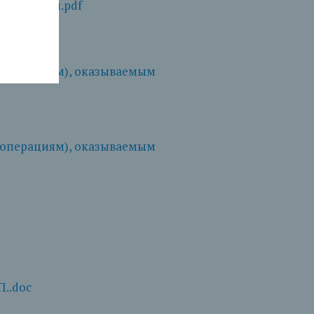
нимателей.pdf
(операциям), оказываемым
(операциям), оказываемым
..doc