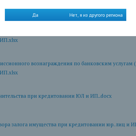
вании юридических лиц и индивидуальных предпри
Да
Нет, я из другого региона
иссионного вознаграждения по банковским услугам 
ИП.xlsx
иссионного вознаграждения по банковским услугам 
ИП.xlsx
чительства при кредитовании ЮЛ и ИП..docx
ора залога имущества при кредитовании юр. лиц и ИП