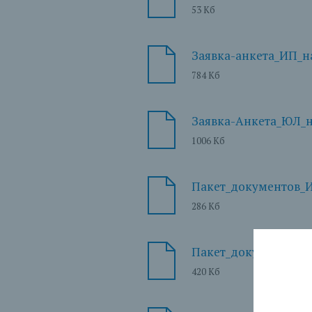
53 Кб
Заявка-анкета_ИП_н
784 Кб
Заявка-Анкета_ЮЛ_н
1006 Кб
Пакет_документов_
286 Кб
Пакет_документов_
420 Кб