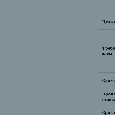
Цель 
Требо
заем
Сумма
Проц
ставк
Срок 