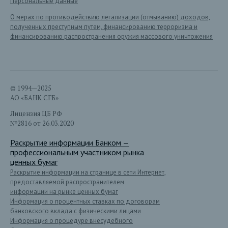
Персональные данные
О мерах по противодействию легализации (отмыванию) доходов,
полученных преступным путем, финансированию терроризма и
финансированию распространения оружия массового уничтожения
© 1994—2025
АО «БАНК СГБ»
Лицензия ЦБ РФ
№2816 от 26.03.2020
Раскрытие информации Банком —
профессиональным участником рынка
ценных бумаг
Раскрытие информации на странице в сети Интернет,
предоставляемой распространителем
информации на рынке ценных бумаг
Информация о процентных ставках по договорам
банковского вклада с физическими лицами
Информация о процедуре внесудебного