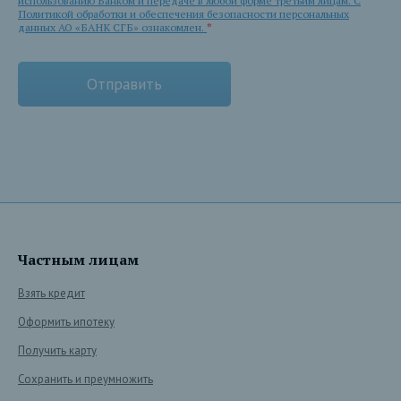
использованию Банком и передаче в любой форме третьим лицам. С
Политикой обработки и обеспечения безопасности персональных
данных АО «БАНК СГБ» ознакомлен.
*
Частным лицам
Взять кредит
Оформить ипотеку
Получить карту
Сохранить и преумножить