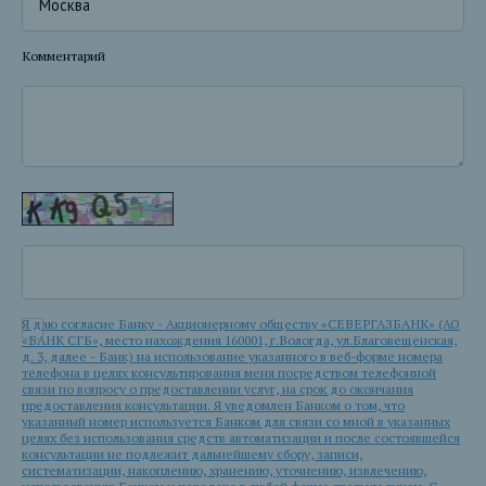
Комментарий
Я даю согласие Банку - Акционерному обществу «СЕВЕРГАЗБАНК» (АО
«БАНК СГБ», место нахождения 160001, г.Вологда, ул.Благовещенская,
д. 3, далее - Банк) на использование указанного в веб-форме номера
телефона в целях консультирования меня посредством телефонной
связи по вопросу о предоставлении услуг, на срок до окончания
предоставления консультации. Я уведомлен Банком о том, что
указанный номер используется Банком для связи со мной в указанных
целях без использования средств автоматизации и после состоявшейся
консультации не подлежит дальнейшему сбору, записи,
систематизации, накоплению, хранению, уточнению, извлечению,