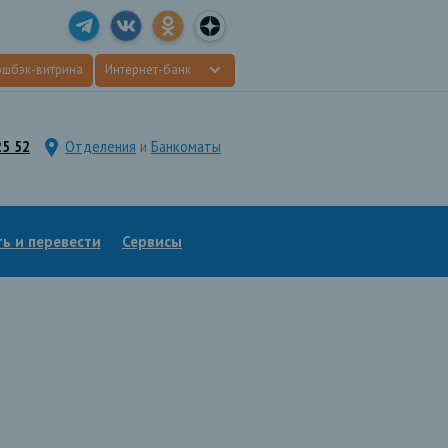
эшбэк-витрина
Интернет-банк
25 52
Отделения
и
Банкоматы
ь и перевести
Сервисы