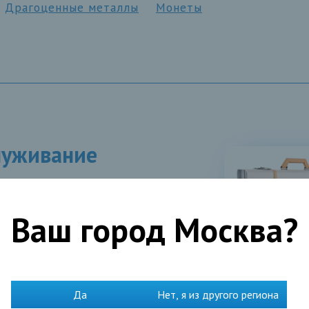
Драгоценные металлы
Монеты
луживание
ыми бумагами на фондовом рынке
Ваш город
Москва
?
Да
Нет, я из другого региона