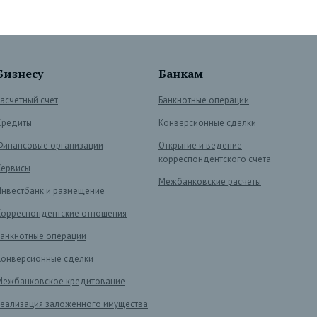
Бизнесу
Банкам
Расчетный счет
Банкнотные операции
Кредиты
Конверсионные сделки
Финансовые организации
Открытие и ведение
корреспондентского счета
Сервисы
Межбанковские расчеты
Инвестбанк и размещение
Корреспондентские отношения
Банкнотные операции
Конверсионные сделки
Межбанковское кредитование
Реализация заложенного имущества