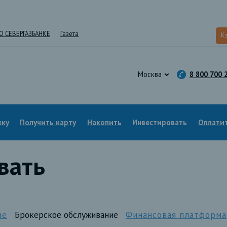
О СЕВЕРГАЗБАНКЕ
Газета
К
Москва
8 800 700 
еку
Получить карту
Накопить
Инвестировать
Оплатит
вать
ие
Брокерское обслуживание
Финансовая платформа