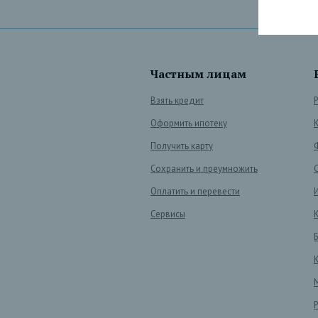
Частным лицам
Взять кредит
Оформить ипотеку
Получить карту
Сохранить и преумножить
Оплатить и перевести
Сервисы