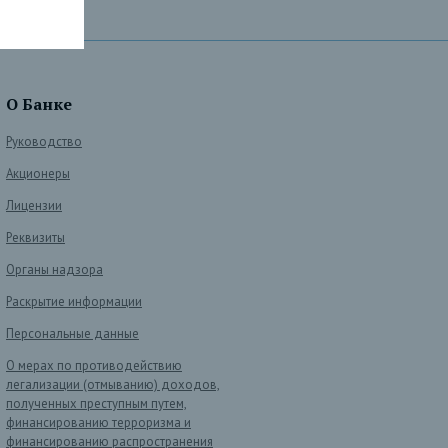
О Банке
Руководство
Акционеры
Лицензии
Реквизиты
Органы надзора
Раскрытие информации
Персональные данные
О мерах по противодействию
легализации (отмыванию) доходов,
полученных преступным путем,
финансированию терроризма и
финансированию распространения