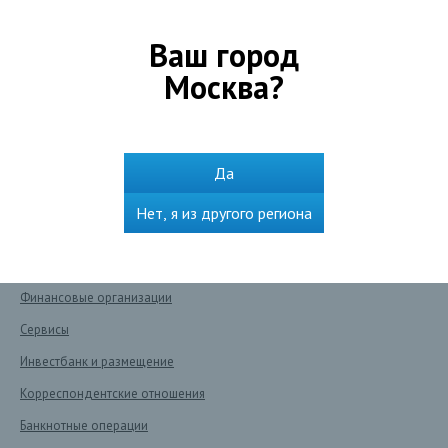
Оформить ипотеку
Ваш город
Получить карту
Москва
?
Сохранить и преумножить
Оплатить и перевести
Сервисы
Да
Бизнесу
Нет, я из другого региона
Расчетный счет
Кредиты
Финансовые организации
Сервисы
Инвестбанк и размещение
Корреспондентские отношения
Банкнотные операции