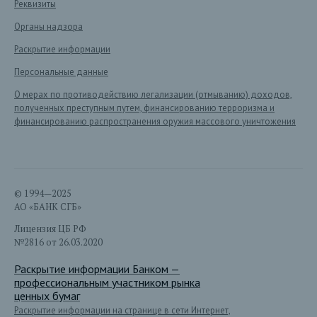
Реквизиты
Органы надзора
Раскрытие информации
Персональные данные
О мерах по противодействию легализации (отмыванию) доходов,
полученных преступным путем, финансированию терроризма и
финансированию распространения оружия массового уничтожения
© 1994—2025
АО «БАНК СГБ»
Лицензия ЦБ РФ
№2816 от 26.03.2020
Раскрытие информации Банком —
профессиональным участником рынка
ценных бумаг
Раскрытие информации на странице в сети Интернет,