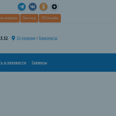
эк
-витрина
Пин
-код
СГБ Онлайн
25 52
Отделения
и
Банкоматы
ь и перевести
Сервисы