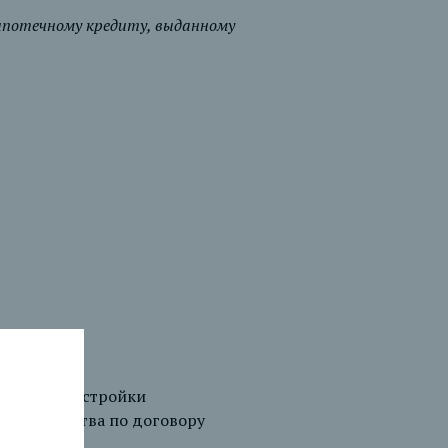
 ипотечному кредиту, выданному
ованной застройки
 строительства по договору