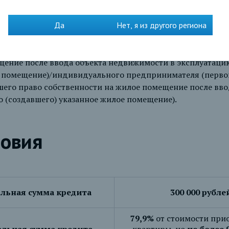
 доме/ жилого помещения в доме блокированной застройки
Да
Нет, я из другого региона
дома с земельным участком, расположенных на территори
 (первого собственника жилого помещения, зарегистри
щение после ввода объекта недвижимости в эксплуатаци
е помещение)/индивидуального предпринимателя (перво
его право собственности на жилое помещение после вво
о (создавшего) указанное жилое помещение).
ловия
ьная сумма кредита
300 000 рубле
79,9%
от стоимости при