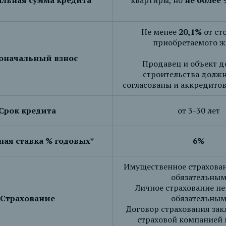
льная сумма кредита
квартиры, но
не более 9
Не менее
20,1%
от ст
приобретаемого ж
оначальный взнос
Продавец и объект д
строительства долж
согласованы и аккредито
Срок кредита
от 3-30 лет
ая ставка % годовых*
6%
Имущественное страхован
обязательны
Личное страхование не
Страхование
обязательны
Договор страхования зак
страховой компанией 