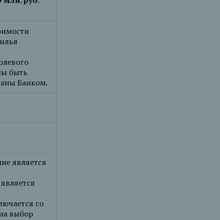
 млн. руб.
оимости
илья
олевого
ны быть
ваны Банком.
ие является
м
 является
м
лючается со
на выбор