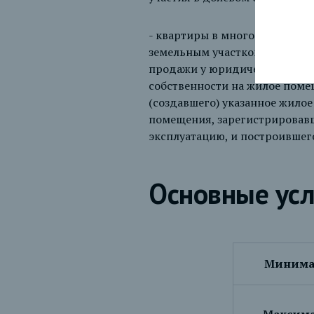
- квартиры в многоквартирном
земельным участком/ жилого 
продажи у юридического лица
собственности на жилое поме
(создавшего) указанное жило
помещения, зарегистрировавш
эксплуатацию, и построившег
Основные ус
Минимал