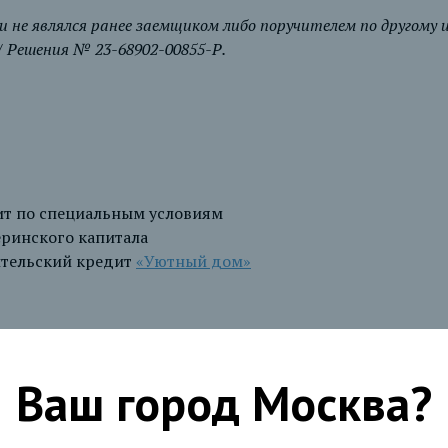
и не являлся ранее заемщиком либо поручителем по другому
 Решения № 23-68902-00855-Р.
ит по специальным условиям
еринского капитала
ительский кредит
«Уютный дом»
Ваш город
Москва
?
ногоквартирном доме/ жилого помещения в доме блокир
ьным участком, расположенных на территории РФ, на этапе
тве у юридического лица;