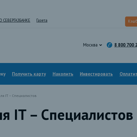
О СЕВЕРГАЗБАНКЕ
Газета
Кэшб
Москва
8 800 700 
еку
Получить карту
Накопить
Инвестировать
Оплатит
ля IT – Специалистов
я IT – Специалистов