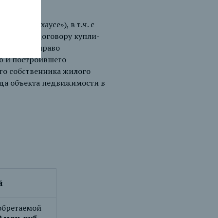
 («таунхаусе»), в т.ч. с
и РФ, по договору купли-
ровавшего право
ю и построившего
го собственника жилого
да объекта недвижимости в
й
обретаемой