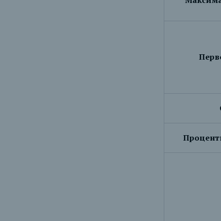
Максима
Перв
Процентн