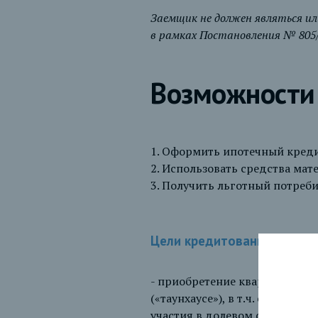
Заемщик не должен являться ил
в рамках Постановления № 805/
Возможности
1. Оформить ипотечный кред
2. Использовать средства мат
3. Получить льготный потреб
Цели кредитования
- приобретение квартиры в м
(«таунхаусе»), в т.ч. с земел
участия в долевом строительс