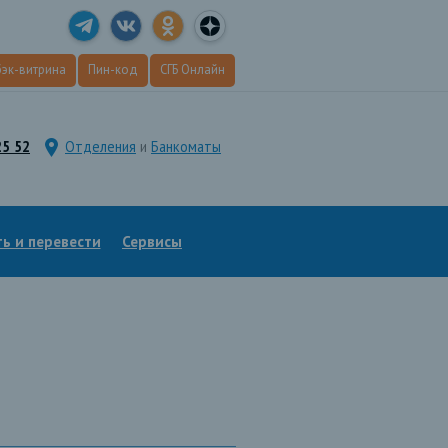
эк
-витрина
Пин
-код
СГБ Онлайн
25 52
Отделения
и
Банкоматы
ь и перевести
Сервисы