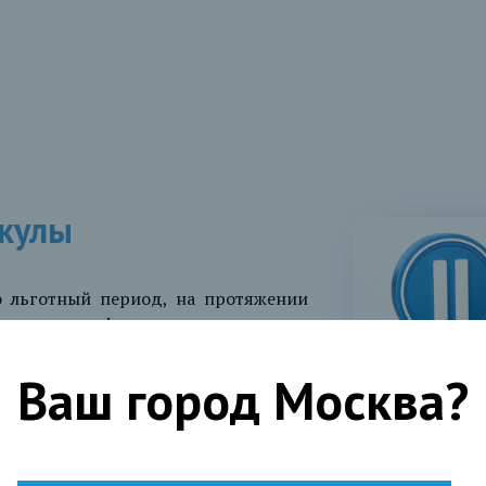
кулы
о льготный период, на протяжении
 в трудное финансовое положение,
ту или снизить сумму ежемесячных
.
Ваш город
Москва
?
ются ст. 6.1-1 Федерального закона
требительском кредите (займе)».