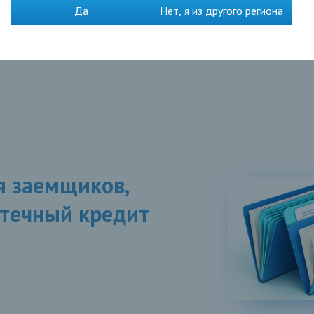
Да
Нет, я из другого региона
 заемщиков,
течный кредит