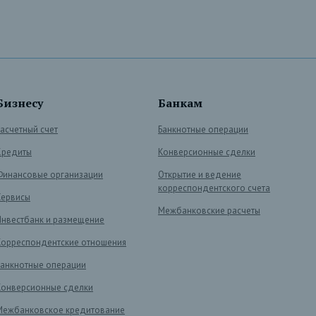
Бизнесу
Банкам
Расчетный счет
Банкнотные операции
Кредиты
Конверсионные сделки
Финансовые организации
Открытие и ведение
корреспондентского счета
Сервисы
Межбанковские расчеты
Инвестбанк и размещение
Корреспондентские отношения
Банкнотные операции
Конверсионные сделки
Межбанковское кредитование