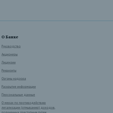
О Банке
Руководство
Акционеры
Лицензии
Реквизиты
Органы надзора
Раскрытие информации
Персональные данные
О мерах по противодействию
легализации (отмыванию) доходов,
полученных преступным путем,