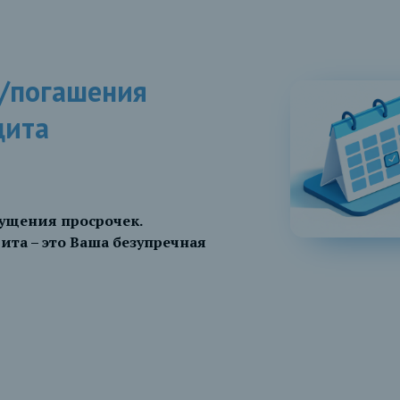
/погашения
дита
пущения просрочек.
ита – это Ваша безупречная