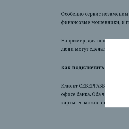
Особенно сервис незаменим 
финансовые мошенники, и по
Например, для пенсионеров 
люди могут сделать довере
Как подключить сервис
Клиент СЕВЕРГАЗБАНКА може
офисе банка. Оба человека 
карты, ее можно оперативно