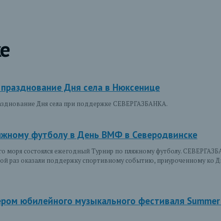
е
празднование Дня села в Нюксенице
разднование Дня села при поддержке СЕВЕРГАЗБАНКА.
яжному футболу в День ВМФ в Северодвинске
ого моря состоялся ежегодный Турнир по пляжному футболу. СЕВЕРГАЗБ
дной раз оказали поддержку спортивному событию, приуроченному ко
ром юбилейного музыкального фестиваля Summer M