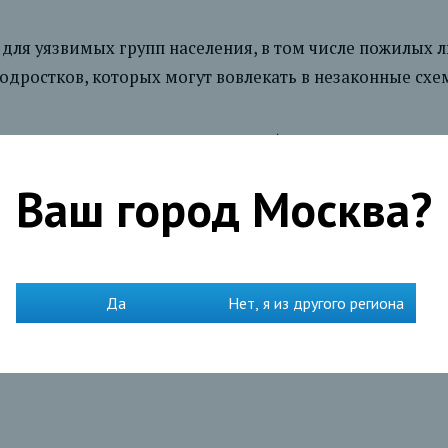
для уязвимых групп населения, в том числе пожилых л
дростков, которых могут вовлекать в незаконные схе
таким доверенным лицом могут быть их взрослые дети
нным лицом своих родителей.
Ваш город
Москва
?
т подать заявку на подключение услуги в мобильном
Да
Нет, я из другого региона
должны быть держателями карт СЕВЕРГАЗБАНКА. Если у 
 оформить также в офисе банка.