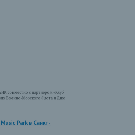
АНК совместно с партнером «Клуб
 Дню Военно-Морского Флота и Дню
usic Park в Санкт-