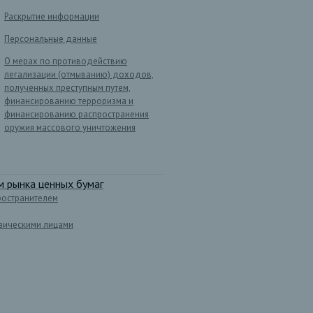
Раскрытие информации
Персональные данные
О мерах по противодействию
легализации (отмыванию) доходов,
полученных преступным путем,
финансированию терроризма и
финансированию распространения
оружия массового уничтожения
 рынка ценных бумаг
ространителем
зическими лицами