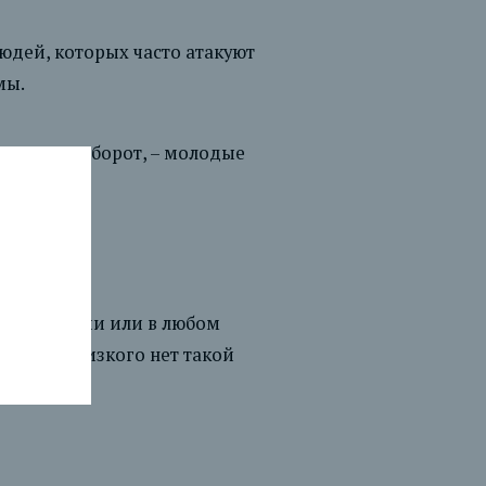
юдей, которых часто атакуют
мы.
. Или, наоборот, – молодые
 приложении или в любом
вашего близкого нет такой