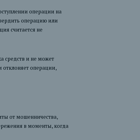
оступлении операции на
твердить операцию или
ация считается не
ка средств и не может
и отклоняет операции,
иты от мошенничества,
ережения в моменты, когда