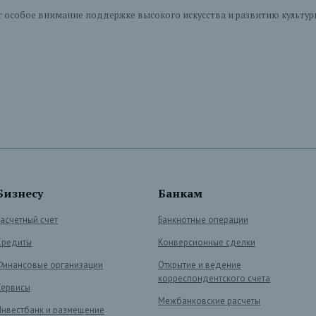
особое внимание поддержке высокого искусства и развитию культуры 
Бизнесу
Банкам
Расчетный счет
Банкнотные операции
Кредиты
Конверсионные сделки
Финансовые организации
Открытие и ведение
корреспондентского счета
Сервисы
Межбанковские расчеты
Инвестбанк и размещение