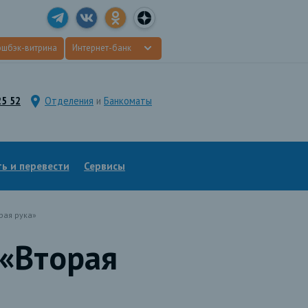
эшбэк-витрина
Интернет-банк
25 52
Отделения
и
Банкоматы
ь и перевести
Сервисы
рая рука»
«Вторая