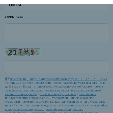
Комментарий
Я даю согласие Банку - Акционерному обществу «СЕВЕРГАЗБАНК» (АО
«БАНК СГБ», место нахождения 160001, г.Вологда, ул.Благовещенская,
д. 3, далее - Банк) на использование указанного в веб-форме номера
телефона в целях консультирования меня посредством телефонной
связи по вопросу о предоставлении услуг, на срок до окончания
предоставления консультации. Я уведомлен Банком о том, что
указанный номер используется Банком для связи со мной в указанных
целях без использования средств автоматизации и после состоявшейся
консультации не подлежит дальнейшему сбору, записи,
систематизации, накоплению, хранению, уточнению, извлечению,