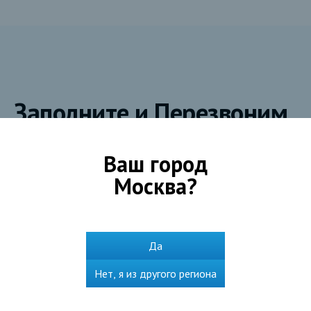
Заполните и Перезвоним
Ваш город
Телефон
*
Москва
?
Эл.почта
Да
Нет, я из другого региона
Город
*