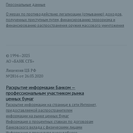
Персональные данные
О мерах по противодействию легализации (отмыванию) доходов,
полученных преступным путем, финансированию терроризма и
финансированию распространения оружия массового уничтожения
© 1994—2025
АО «БАНК СГБ»
Лицензия ЦБ РФ
№2816 от 26.03.2020
Раскрытие информации Банком —
профессиональным участником рынка
ценных бумаг
Раскрытие информации на странице в сети Интернет,
предоставляемой распространителем
информации на рынке ценных бумаг
Информация о процентных ставках по договорам
банковского вклада с физическими лицами
Информация о процедуре внесудебного