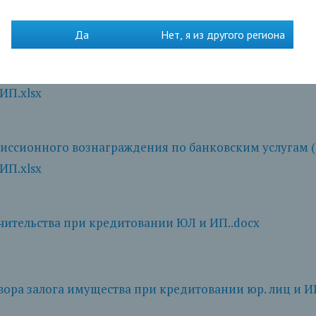
вании юридических лиц и индивидуальных предпри
Да
Нет, я из другого региона
иссионного вознаграждения по банковским услугам 
ИП.xlsx
иссионного вознаграждения по банковским услугам 
ИП.xlsx
чительства при кредитовании ЮЛ и ИП..docx
ора залога имущества при кредитовании юр. лиц и ИП