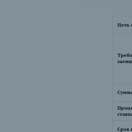
Цель 
Требо
заем
Сумма
Проц
ставк
Срок 