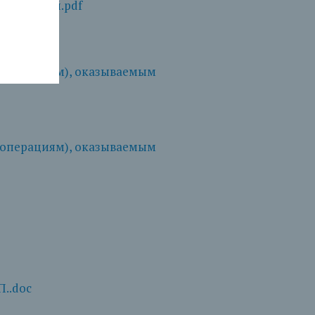
нимателей.pdf
(операциям), оказываемым
(операциям), оказываемым
..doc