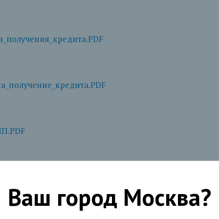
а_получения_кредита.PDF
а_получение_кредита.PDF
ИП.PDF
ЮЛ.PDF
Ваш город
Москва
?