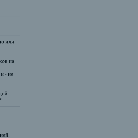
цо или
ков на
и - не
бщей
*
ней.