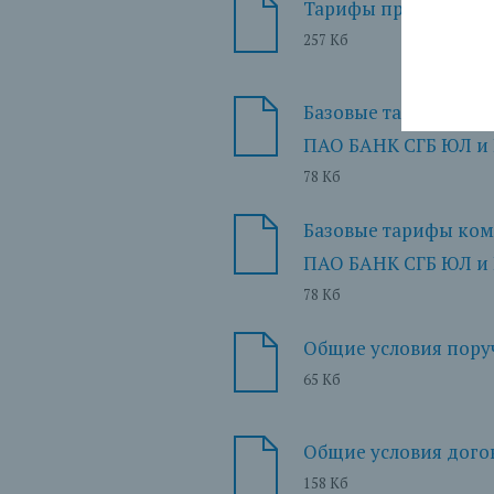
Тарифы при кредито
257 Кб
Базовые тарифы ком
ПАО БАНК СГБ ЮЛ и 
78 Кб
Базовые тарифы ком
ПАО БАНК СГБ ЮЛ и 
78 Кб
Общие условия пору
65 Кб
Общие условия догов
158 Кб