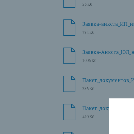
53 Кб
Заявка-анкета_ИП_н
784 Кб
Заявка-Анкета_ЮЛ_н
1006 Кб
Пакет_документов_
286 Кб
Пакет_документов_
420 Кб