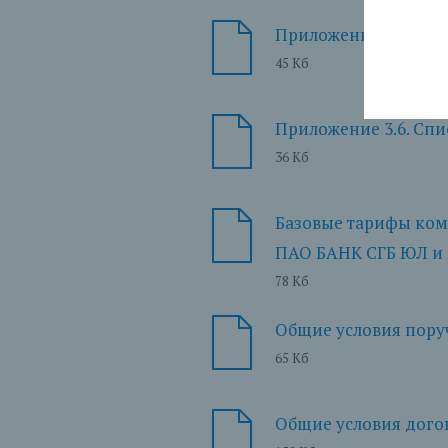
Приложение 3.5. Сп
45 Кб
Приложение 3.6. Сп
36 Кб
Базовые тарифы ком
ПАО БАНК СГБ ЮЛ и 
78 Кб
Общие условия пору
65 Кб
Общие условия догов