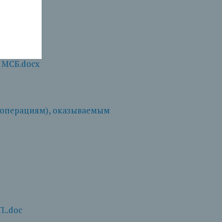
 МСБ.docx
 МСБ.docx
(операциям), оказываемым
..doc