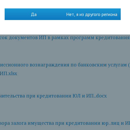
исок документов ЮЛ в рамках программ кредитования
Да
Нет, я из другого региона
исок документов ИП в рамках программ кредитования
иссионного вознаграждения по банковским услугам 
ИП.xlsx
чительства при кредитовании ЮЛ и ИП..docx
ора залога имущества при кредитовании юр. лиц и ИП