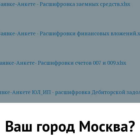
 Заявке-Анкете - Расшифровка заемных средств.xlsx
 Заявке-Анкете - Расшифровки финансовых вложений.x
аявке-Анкете- Расшифровки счетов 007 и 009.xlsx
аявке-Анкете ЮЛ_ИП - расшифровка Дебиторской задол
Ваш город
Москва
?
аявке-Анкете ЮЛ_ИП - расшифровка Кредиторской зад