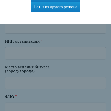
Рефинансирование
Нет, я из другого региона
Название организации
*
ИНН организации
*
Место ведения бизнеса
(город/города)
ФИО
*