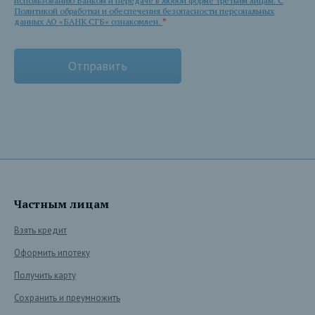
использованию Банком и передаче в любой форме третьим лицам. С
Политикой обработки и обеспечения безопасности персональных
данных АО «БАНК СГБ» ознакомлен.
*
Частным лицам
Взять кредит
Оформить ипотеку
Получить карту
Сохранить и преумножить