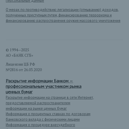
Персональные данные
О мерах по противодействию легализации (отмыванию) доходов,
полученных преступным путем, финансированию терроризма и
финансированию распространения оружия массового уничтожения
© 1994—2025
АО «БАНК СГБ»
Лицензия ЦБ РФ
№2816 от 26.03.2020
Раскрытие информации Банком —
профессиональным участником рынка
ценных бумаг
Раскрытие информации на странице в сети Интернет,
предоставляемой распространителем
информации на рынке ценных бумаг
Информация о процентных ставках по договорам
банковского вклада с физическими лицами
Информация о процедуре внесудебного