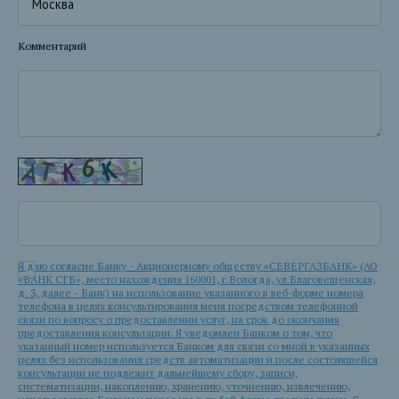
Комментарий
Я даю согласие Банку - Акционерному обществу «СЕВЕРГАЗБАНК» (АО
«БАНК СГБ», место нахождения 160001, г.Вологда, ул.Благовещенская,
д. 3, далее - Банк) на использование указанного в веб-форме номера
телефона в целях консультирования меня посредством телефонной
связи по вопросу о предоставлении услуг, на срок до окончания
предоставления консультации. Я уведомлен Банком о том, что
указанный номер используется Банком для связи со мной в указанных
целях без использования средств автоматизации и после состоявшейся
консультации не подлежит дальнейшему сбору, записи,
систематизации, накоплению, хранению, уточнению, извлечению,