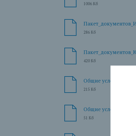
1006 Кб
Пакет_документов_
286 Кб
Пакет_документов_
420 Кб
Общие условия кред
215 Кб
Общие условия догов
51 Кб