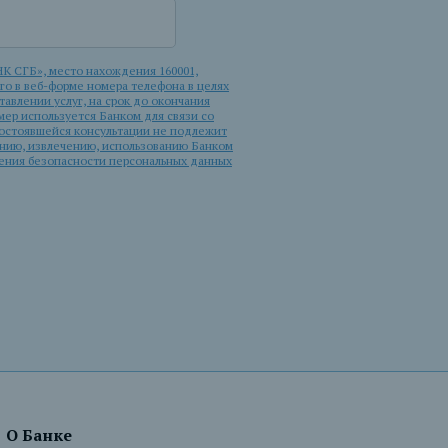
К СГБ», место нахождения 160001,
ого в веб-форме номера телефона в целях
авлении услуг, на срок до окончания
мер используется Банком для связи со
 состоявшейся консультации не подлежит
ению, извлечению, использованию Банком
чения безопасности персональных данных
О Банке