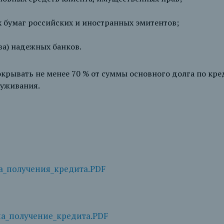
 бумаг российских и иностранных эмитентов;
ва) надежных банков.
крывать не менее 70 % от суммы основного долга по кр
луживания.
а_получения_кредита.PDF
а_получение_кредита.PDF