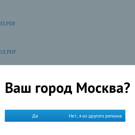
ИП.PDF
ЮЛ.PDF
итования юридических лиц в рамках кредитования ф
Ваш город
Москва
?
ора залога прав требований дебит задолженности (фак
Да
Нет, я из другого региона