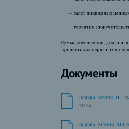
залог ликвидных ценных
гарантии (поручительст
Сумма обеспечения должна по
процентов за первый год обс
Документы
Заявка-анкета_ИП_н
784 Кб
Заявка-Анкета_ЮЛ_н