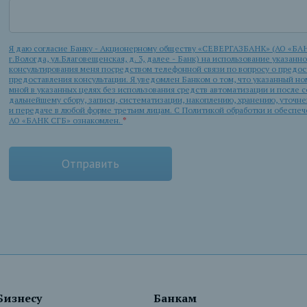
Я даю согласие Банку - Акционерному обществу «СЕВЕРГАЗБАНК» (АО «БАН
г.Вологда, ул.Благовещенская, д. 3, далее - Банк) на использование указанн
консультирования меня посредством телефонной связи по вопросу о предост
предоставления консультации. Я уведомлен Банком о том, что указанный но
мной в указанных целях без использования средств автоматизации и после
дальнейшему сбору, записи, систематизации, накоплению, хранению, уточн
и передаче в любой форме третьим лицам. С Политикой обработки и обеспе
АО «БАНК СГБ» ознакомлен.
*
Бизнесу
Банкам