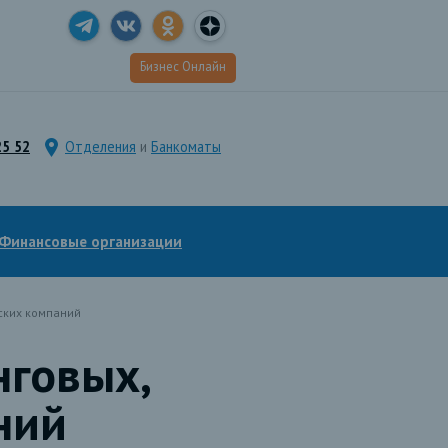
Бизнес Онлайн
25 52
Отделения
и
Банкоматы
Финансовые организации
ских компаний
нговых,
ний