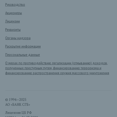
Руководство
Акционеры
Лицензии
Реквизиты
Органы надзора
Раскрытие информации
Персональные данные
О мерах по противодействию легализации (отмыванию) доходов,
полученных преступным путем, финансированию терроризма и
финансированию распространения оружия массового уничтожения
© 1994—2025
АО «БАНК СГБ»
Лицензия ЦБ РФ