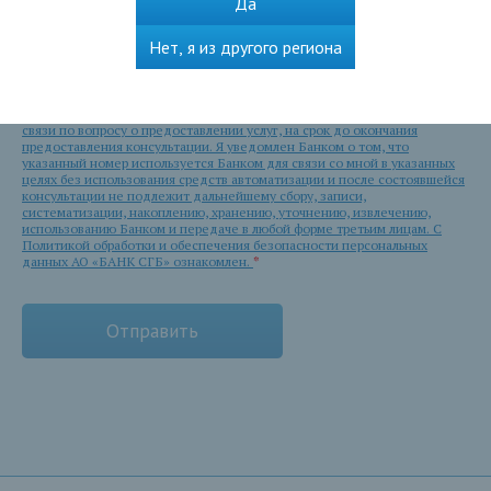
Да
Нет, я из другого региона
Я даю согласие Банку - Акционерному обществу «СЕВЕРГАЗБАНК» (АО
«БАНК СГБ», место нахождения 160001, г.Вологда, ул.Благовещенская,
д. 3, далее - Банк) на использование указанного в веб-форме номера
телефона в целях консультирования меня посредством телефонной
связи по вопросу о предоставлении услуг, на срок до окончания
предоставления консультации. Я уведомлен Банком о том, что
указанный номер используется Банком для связи со мной в указанных
целях без использования средств автоматизации и после состоявшейся
консультации не подлежит дальнейшему сбору, записи,
систематизации, накоплению, хранению, уточнению, извлечению,
использованию Банком и передаче в любой форме третьим лицам. С
Политикой обработки и обеспечения безопасности персональных
данных АО «БАНК СГБ» ознакомлен.
*