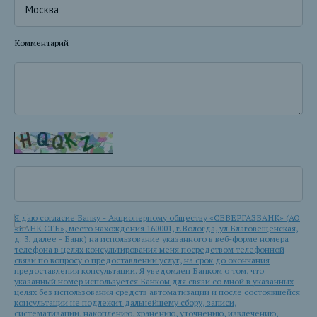
Комментарий
Я даю согласие Банку - Акционерному обществу «СЕВЕРГАЗБАНК» (АО
«БАНК СГБ», место нахождения 160001, г.Вологда, ул.Благовещенская,
д. 3, далее - Банк) на использование указанного в веб-форме номера
телефона в целях консультирования меня посредством телефонной
связи по вопросу о предоставлении услуг, на срок до окончания
предоставления консультации. Я уведомлен Банком о том, что
указанный номер используется Банком для связи со мной в указанных
целях без использования средств автоматизации и после состоявшейся
консультации не подлежит дальнейшему сбору, записи,
систематизации, накоплению, хранению, уточнению, извлечению,