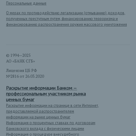
Персональные данные
О мерах по противодействию легализации (отмыванию) доходов,
полученных преступным путем, финансированию терроризма и
финансированию распространения оружия массового уничтожения
© 1994—2025
АО «БАНК СГБ»
Лицензия ЦБ РФ
№2816 от 26.03.2020
Раскрытие информации Банком —
профессиональным участником рынка
ценных бумаг
Раскрытие информации на странице в сети Интернет,
предоставляемой распространителем
информации на рынке ценных бумаг
Информация о процентных ставках по договорам
банковского вклада с физическими лицами
Информация о процедуре внесудебного