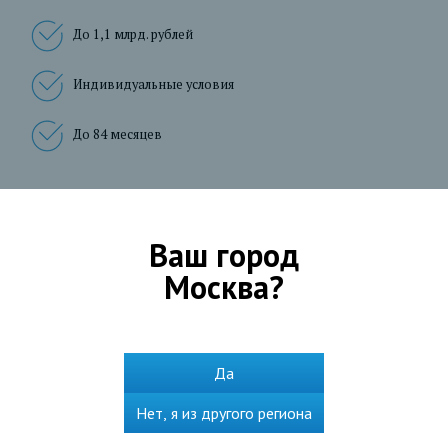
До 1,1 млрд. рублей
Индивидуальные условия
До 84 месяцев
Подробнее
Ваш город
Москва
?
Частным лицам
Да
Взять кредит
Оформить ипотеку
Нет, я из другого региона
Получить карту