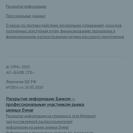
Раскрытие информации
Персональные данные
О мерах по противодействию легализации (отмыванию) доходов,
полученных преступным путем, финансированию терроризма и
финансированию распространения оружия массового уничтожения
© 1994—2025
АО «БАНК СГБ»
Лицензия ЦБ РФ
№2816 от 26.03.2020
Раскрытие информации Банком —
профессиональным участником рынка
ценных бумаг
Раскрытие информации на странице в сети Интернет,
предоставляемой распространителем
информации на рынке ценных бумаг
Информация о процентных ставках по договорам