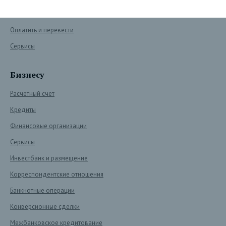
Сохранить и преумножить
Оплатить и перевести
Сервисы
Бизнесу
Расчетный счет
Кредиты
Финансовые организации
Сервисы
Инвестбанк и размещение
Корреспондентские отношения
Банкнотные операции
Конверсионные сделки
Межбанковское кредитование