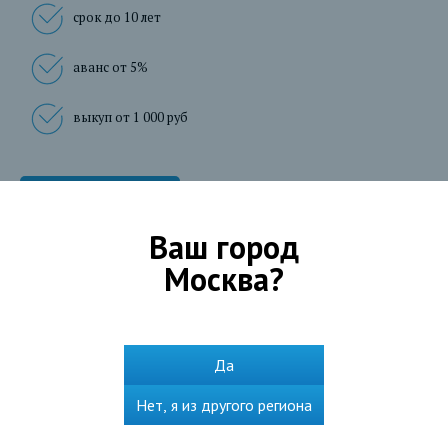
срок до 10 лет
аванс от 5%
выкуп от 1 000 руб
Подробнее
Ваш город
Москва
?
Частным лицам
Взять кредит
Да
Оформить ипотеку
Нет, я из другого региона
Получить карту