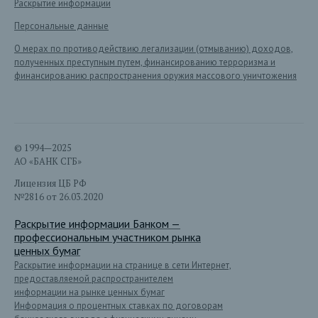
Раскрытие информации
Персональные данные
О мерах по противодействию легализации (отмыванию) доходов,
полученных преступным путем, финансированию терроризма и
финансированию распространения оружия массового уничтожения
© 1994—2025
АО «БАНК СГБ»
Лицензия ЦБ РФ
№2816 от 26.03.2020
Раскрытие информации Банком —
профессиональным участником рынка
ценных бумаг
Раскрытие информации на странице в сети Интернет,
предоставляемой распространителем
информации на рынке ценных бумаг
Информация о процентных ставках по договорам