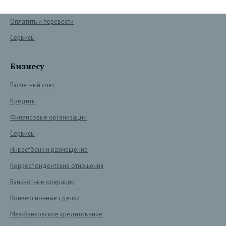
Сохранить и преумножить
Оплатить и перевести
Сервисы
Бизнесу
Расчетный счет
Кредиты
Финансовые организации
Сервисы
Инвестбанк и размещение
Корреспондентские отношения
Банкнотные операции
Конверсионные сделки
Межбанковское кредитование