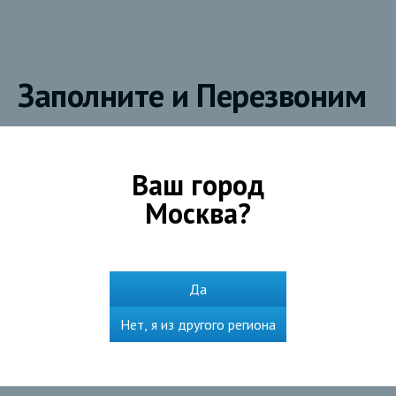
Заполните и Перезвоним
Телефон
*
Ваш город
Москва
?
Эл.почта
Да
Город
*
Нет, я из другого региона