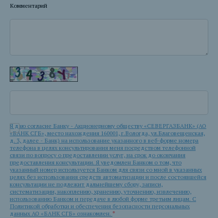
Комментарий
Я даю согласие Банку - Акционерному обществу «СЕВЕРГАЗБАНК» (АО
«БАНК СГБ», место нахождения 160001, г.Вологда, ул.Благовещенская,
д. 3, далее - Банк) на использование указанного в веб-форме номера
телефона в целях консультирования меня посредством телефонной
связи по вопросу о предоставлении услуг, на срок до окончания
предоставления консультации. Я уведомлен Банком о том, что
указанный номер используется Банком для связи со мной в указанных
целях без использования средств автоматизации и после состоявшейся
консультации не подлежит дальнейшему сбору, записи,
систематизации, накоплению, хранению, уточнению, извлечению,
использованию Банком и передаче в любой форме третьим лицам. С
Политикой обработки и обеспечения безопасности персональных
данных АО «БАНК СГБ» ознакомлен.
*