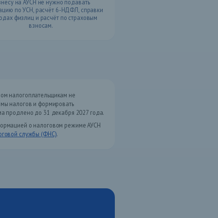
знесу на АУСН не нужно подавать
цию по УСН, расчёт 6-НДФЛ, справки
одах физлиц и расчёт по страховым
взносам.
ром налогоплательщикам не
ммы налогов и формировать
ма продлено до 31 декабря 2027 года.
формацией о налоговом режиме АУСН
говой службы (ФНС)
.