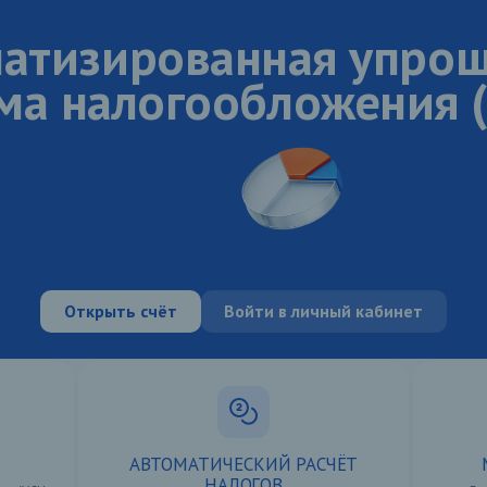
атизированная упро
ма налогообложения 
Открыть счёт
Войти в личный кабинет
а АУСН
АВТОМАТИЧЕСКИЙ РАСЧЁТ
НАЛОГОВ