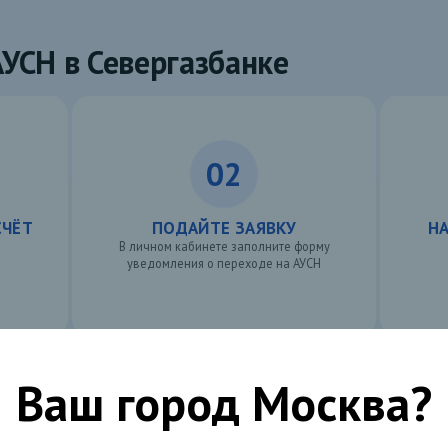
АУСН в Севергазбанке
02
СЧЁТ
ПОДАЙТЕ ЗАЯВКУ
Н
В личном кабинете заполните форму
уведомления о переходе на АУСН
Открыть счёт
Ваш город
Москва
?