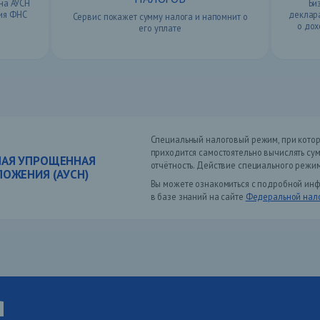
на АУСН
Би
ния ФНС
деклара
Сервис покажет сумму налога и напомнит о
о дох
его уплате
Специальный налоговый режим, при кото
приходится самостоятельно вычислять су
АЯ УПРОЩЕННАЯ
отчётность. Действие специального режи
ОЖЕНИЯ (АУСН)
Вы можете ознакомиться с подробной ин
в базе знаний на сайте
Федеральной нало
я