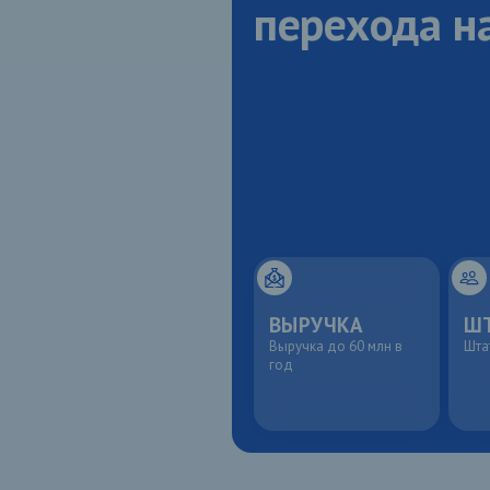
перехода н
ВЫРУЧКА
Ш
Выручка до 60 млн в
Шта
год