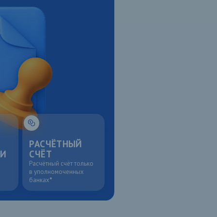
РАСЧЁТНЫЙ
ИИ
СЧЁТ
Расчётный счёт только
в уполномоченных
банках
*