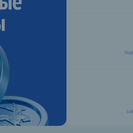
ные
ы
Подб
Соб