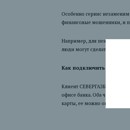
Особенно сервис незаменим 
финансовые мошенники, и по
Например, для пенсионеров 
люди могут сделать довере
Как подключить сервис
Клиент СЕВЕРГАЗБАНКА може
офисе банка. Оба человека 
карты, ее можно оперативно