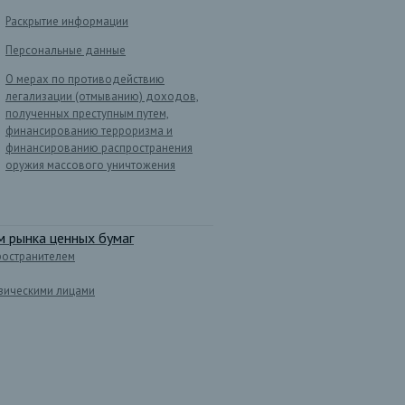
Раскрытие информации
Персональные данные
О мерах по противодействию
легализации (отмыванию) доходов,
полученных преступным путем,
финансированию терроризма и
финансированию распространения
оружия массового уничтожения
 рынка ценных бумаг
ространителем
зическими лицами