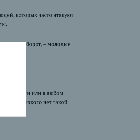
юдей, которых часто атакуют
мы.
. Или, наоборот, – молодые
 приложении или в любом
вашего близкого нет такой