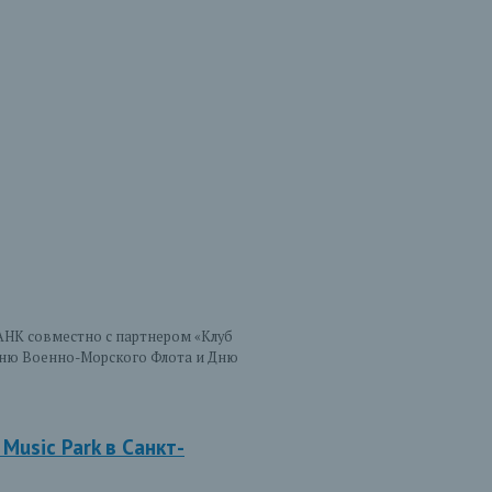
АНК совместно с партнером «Клуб
 Дню Военно-Морского Флота и Дню
usic Park в Санкт-