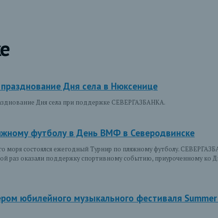
е
празднование Дня села в Нюксенице
разднование Дня села при поддержке СЕВЕРГАЗБАНКА.
яжному футболу в День ВМФ в Северодвинске
ого моря состоялся ежегодный Турнир по пляжному футболу. СЕВЕРГАЗБ
дной раз оказали поддержку спортивному событию, приуроченному ко
ром юбилейного музыкального фестиваля Summer M