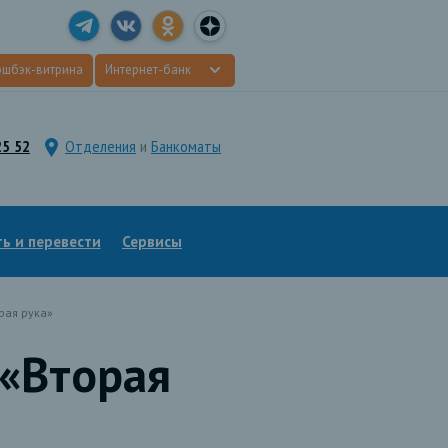
эшбэк-витрина
Интернет-банк
25 52
Отделения
и
Банкоматы
ь и перевести
Сервисы
рая рука»
«Вторая