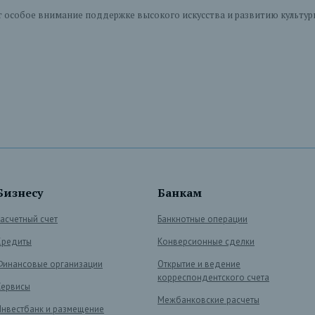
особое внимание поддержке высокого искусства и развитию культуры 
Бизнесу
Банкам
Расчетный счет
Банкнотные операции
Кредиты
Конверсионные сделки
Финансовые организации
Открытие и ведение
корреспондентского счета
Сервисы
Межбанковские расчеты
Инвестбанк и размещение