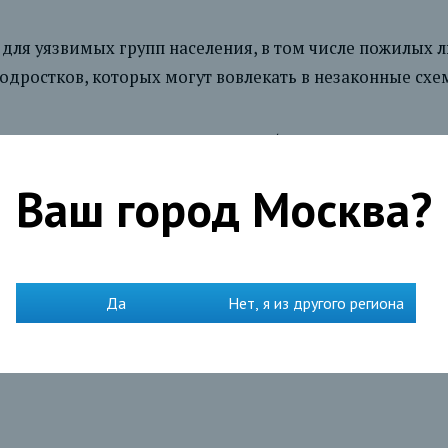
для уязвимых групп населения, в том числе пожилых л
дростков, которых могут вовлекать в незаконные схе
таким доверенным лицом могут быть их взрослые дети
нным лицом своих родителей.
Ваш город
Москва
?
т подать заявку на подключение услуги в мобильном
Да
Нет, я из другого региона
должны быть держателями карт СЕВЕРГАЗБАНКА. Если у 
 оформить также в офисе банка.