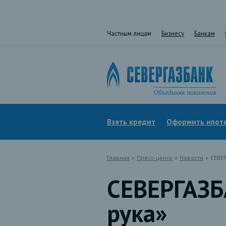
Частным лицам
Бизнесу
Банкам
Взять кредит
Оформить ипот
Главная
»
Пресс-центр
»
Новости
»
СЕВЕ
СЕВЕРГАЗБ
рука»