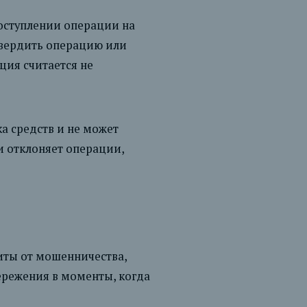
оступлении операции на
твердить операцию или
ация считается не
ка средств и не может
и отклоняет операции,
иты от мошенничества,
ережения в моменты, когда