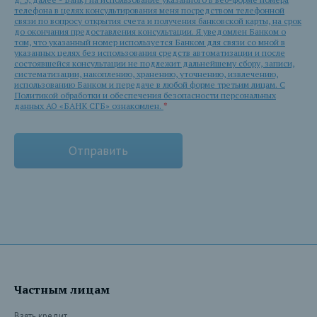
телефона в целях консультирования меня посредством телефонной
связи по вопросу открытия счета и получения банковской карты, на срок
до окончания предоставления консультации. Я уведомлен Банком о
том, что указанный номер используется Банком для связи со мной в
указанных целях без использования средств автоматизации и после
состоявшейся консультации не подлежит дальнейшему сбору, записи,
систематизации, накоплению, хранению, уточнению, извлечению,
использованию Банком и передаче в любой форме третьим лицам. С
Политикой обработки и обеспечения безопасности персональных
данных АО «БАНК СГБ» ознакомлен.
*
Частным лицам
Взять кредит