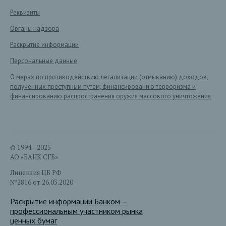
Реквизиты
Органы надзора
Раскрытие информации
Персональные данные
О мерах по противодействию легализации (отмыванию) доходов,
полученных преступным путем, финансированию терроризма и
финансированию распространения оружия массового уничтожения
© 1994—2025
АО «БАНК СГБ»
Лицензия ЦБ РФ
№2816 от 26.03.2020
Раскрытие информации Банком —
профессиональным участником рынка
ценных бумаг