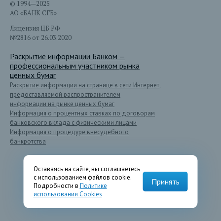
© 1994—2025
АО «БАНК СГБ»
Лицензия ЦБ РФ
№2816 от 26.03.2020
Раскрытие информации Банком —
профессиональным участником рынка
ценных бумаг
Раскрытие информации на странице в сети Интернет,
предоставляемой распространителем
информации на рынке ценных бумаг
Информация о процентных ставках по договорам
банковского вклада с физическими лицами
Информация о процедуре внесудебного
банкротства
Оставаясь на сайте, вы соглашаетесь
с использованием файлов cookie.
Принять
Подробности в
Политике
использования Cookies