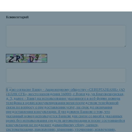
Комментарий
Я даю согласие Банку - Акционерному обществу «СЕВЕРГАЗБАНК» (АО
«БАНК СГБ», место нахождения 160001, г.Вологда, ул.Благовещенская,
д. 3, далее - Банк) на использование указанного в веб-форме номера
телефона в целях консультирования меня посредством телефонной
связи по вопросу о предоставлении услуг, на срок до окончания
предоставления консультации. Я уведомлен Банком о том, что
указанный номер используется Банком для связи со мной в указанных
целях без использования средств автоматизации и после состоявшейся
консультации не подлежит дальнейшему сбору, записи,
систематизации, накоплению, хранению, уточнению, извлечению,