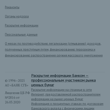
Реквизиты
Органы надзора
Раскрытие информации
Персональные данные
О мерах по противодействию легализации (отмыванию) доходов,
полученных преступным путем, финансированию терроризма и
финансированию распространения оружия массового уничтожения
Раскрытие информации Банком —
профессиональным участником рынка
© 1994—2025
ценных бумаг
АО «БАНК СГБ»
Раскрытие информации на странице в сети
Лицензия ЦБ РФ
Интернет, предоставляемой распространителем
№2816 от
информации на рынке ценных бумаг
26.03.2020
Информация о процентных ставках по договорам
банковского вклада с физическими лицами