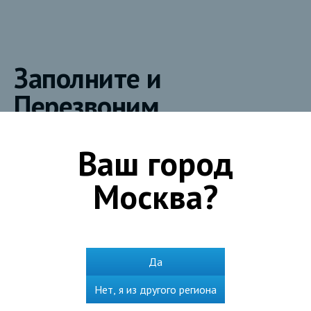
Заполните и
Перезвоним
Ваш город
Телефон
*
Москва
?
Эл.почта
Да
Город
*
Нет, я из другого региона