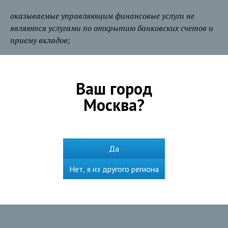
оказываемые управляющим финансовые услуги не
являются услугами по открытию банковских счетов и
приему вкладов;
денежные средства, передаваемые по договору
доверительного управления, не подлежат страхованию
Ваш город
в соответствии с Федеральным законом от 23 декабря
Москва
?
2003 года No 177-ФЗ «О страховании вкладов
физических лиц в банках Российской Федерации».
Да
Нет, я из другого региона