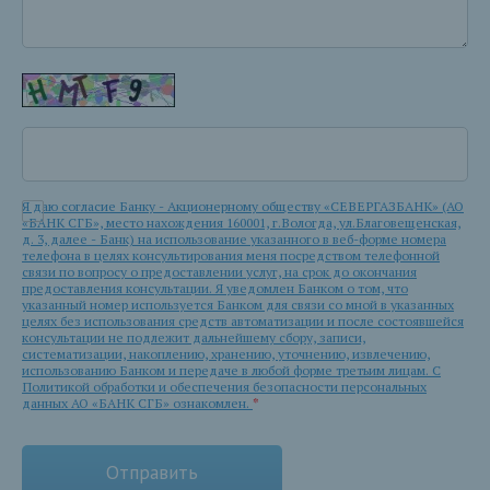
Я даю согласие Банку - Акционерному обществу «СЕВЕРГАЗБАНК» (АО
«БАНК СГБ», место нахождения 160001, г.Вологда, ул.Благовещенская,
д. 3, далее - Банк) на использование указанного в веб-форме номера
телефона в целях консультирования меня посредством телефонной
связи по вопросу о предоставлении услуг, на срок до окончания
предоставления консультации. Я уведомлен Банком о том, что
указанный номер используется Банком для связи со мной в указанных
целях без использования средств автоматизации и после состоявшейся
консультации не подлежит дальнейшему сбору, записи,
систематизации, накоплению, хранению, уточнению, извлечению,
использованию Банком и передаче в любой форме третьим лицам. С
Политикой обработки и обеспечения безопасности персональных
данных АО «БАНК СГБ» ознакомлен.
*