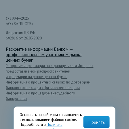
© 1994—2025
АО «БАНК СГБ»
Лицензия ЦБ РФ
№2816 от 26.03.2020
Раскрытие информации Банком —
профессиональным участником рынка
ценных бумаг
Раскрытие информации на странице в сети Интернет,
предоставляемой распространителем
информации на рынке ценных бумаг
Информация о процентных ставках по договорам
банковского вклада с физическими лицами
Информация о процедуре внесудебного
банкротства
Оставаясь на сайте, вы соглашаетесь
с использованием файлов cookie.
Принять
Подробности в
Политике