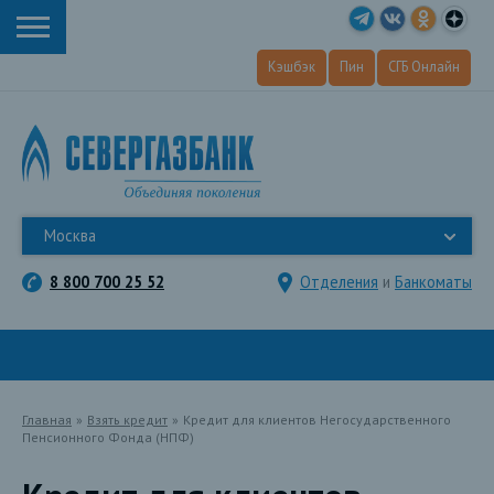
Кэшбэк
Пин
СГБ Онлайн
Москва
8 800 700 25 52
Отделения
и
Банкоматы
Главная
»
Взять кредит
»
Кредит для клиентов Негосударственного
Пенсионного Фонда (НПФ)