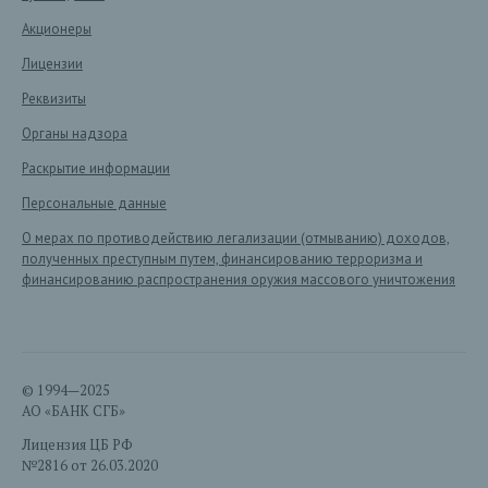
Акционеры
Лицензии
Реквизиты
Органы надзора
Раскрытие информации
Персональные данные
О мерах по противодействию легализации (отмыванию) доходов,
полученных преступным путем, финансированию терроризма и
финансированию распространения оружия массового уничтожения
© 1994—2025
АО «БАНК СГБ»
Лицензия ЦБ РФ
№2816 от 26.03.2020