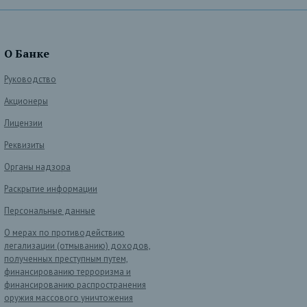
О Банке
Руководство
Акционеры
Лицензии
Реквизиты
Органы надзора
Раскрытие информации
Персональные данные
О мерах по противодействию
легализации (отмыванию) доходов,
полученных преступным путем,
финансированию терроризма и
финансированию распространения
оружия массового уничтожения