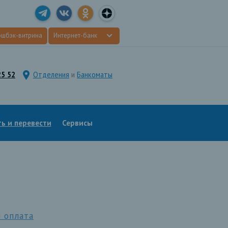
эшбэк-витрина
Интернет-банк
25 52
Отделения
и
Банкоматы
ь и перевести
Сервисы
 оплата