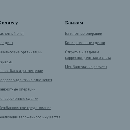
Бизнесу
Банкам
Расчетный счет
Банкнотные операции
Кредиты
Конверсионные сделки
Финансовые организации
Открытие и ведение
корреспондентского счета
Сервисы
Межбанковские расчеты
Инвестбанк и размещение
Корреспондентские отношения
Банкнотные операции
Конверсионные сделки
Межбанковское кредитование
Реализация заложенного имущества