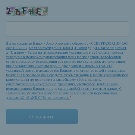
Я даю согласие Банку - Акционерному обществу «СЕВЕРГАЗБАНК» (АО
«БАНК СГБ», место нахождения 160001, г.Вологда, ул.Благовещенская,
д. 3, далее - Банк) на использование указанного в веб-форме номера
телефона в целях консультирования меня посредством телефонной
связи по вопросу размещения средств во вклад, на срок до окончания
предоставления консультации. Я уведомлен Банком о том, что
указанный номер используется Банком для связи со мной в указанных
целях без использования средств автоматизации и после состоявшейся
консультации не подлежит дальнейшему сбору, записи,
систематизации, накоплению, хранению, уточнению, извлечению,
использованию Банком и передаче в любой форме третьим лицам. С
Политикой обработки и обеспечения безопасности персональных
данных АО «БАНК СГБ» ознакомлен.
*