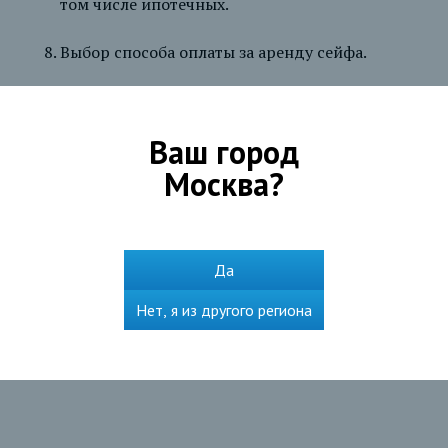
том числе ипотечных.
Выбор способа оплаты за аренду сейфа.
Тарифы и документы
Ваш город
Москва
?
Правила предоставления в аренду
индивидуального банковского сейфа в АО БАНК
СГБ
Да
Нет, я из другого региона
Тарифы за пользование индивидуальными
банковскими сейфами в АО _БАНК СГБ