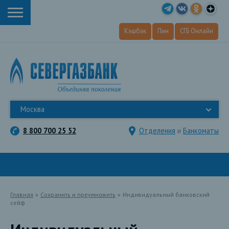
Кэшбэк
Пин
СГБ Онлайн
Москва
8 800 700 25 52
Отделения
и
Банкоматы
Главная
»
Сохранить и преумножить
»
Индивидуальный банковский
сейф