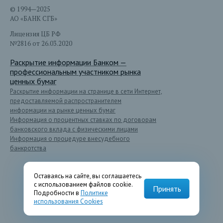
© 1994—2025
АО «БАНК СГБ»
Лицензия ЦБ РФ
№2816 от 26.03.2020
Раскрытие информации Банком —
профессиональным участником рынка
ценных бумаг
Раскрытие информации на странице в сети Интернет,
предоставляемой распространителем
информации на рынке ценных бумаг
Информация о процентных ставках по договорам
банковского вклада с физическими лицами
Информация о процедуре внесудебного
банкротства
Оставаясь на сайте, вы соглашаетесь
с использованием файлов cookie.
Принять
Подробности в
Политике
использования Cookies